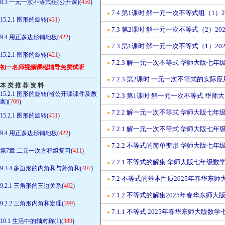
8.3 一元一次不等式组(公开课)(
450
)
7.4 第1课时 解一元一次不等式组（1
●
15.2.1 图形的旋转(
431
)
7.3 第2课时 解一元一次不等式（2）
●
9.4 用正多边形铺地板(
422
)
7.3 第1课时 解一元一次不等式（1）
●
15.2.1 图形的旋转(
421
)
7.2.3 解一元一次不等式 华师大版七
●
初一名师视频课程辅导免费试听
————————————————
7.2.3 第2课时 一元一次不等式的实
●
本 类 推 荐 资 料
15.2.1 图形的旋转(省公开课课件及教
7.2.3 第1课时 解一元一次不等式 华
●
案)(
766
)
7.2.2 解一元一次不等式 华师大版七
●
15.2.1 图形的旋转(
431
)
7.2.1 解一元一次不等式 华师大版七
●
9.4 用正多边形铺地板(
422
)
7.2.2 不等式的简单变形 华师大版七
●
第7章 二元一次方程组复习(
411
)
7.2.1 不等式的解集 华师大版七年级
●
9.3.4 多边形的内角和与外角和(
407
)
7.2 不等式的基本性质2025年春华东
●
9.2.1 三角形的三边关系(
402
)
7.1.2 不等式的解集2025年春华东师
●
9.2.2 三角形内角和定理(
399
)
7.1.1 不等式 2025年春华东师大版数
●
10.1 生活中的轴对称(1)(
389
)