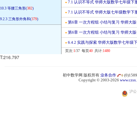
7.1 认识不等式 华师大版数学七年级下
●
10.3 等腰三角形(
382
)
7.1 认识不等式 华师大版七年级数学下
●
9.2.3 三角形外角和(
379
)
第6章 一次方程组 小结与复习 华师大
●
第6章 一次方程组 小结与复习 华师大
●
6.4.2 实践与探索 华师大版数学七年级
●
页次:
1
/37 每页
40
共计:
1480
T:216.797
初中数学网 版权所有
业务合作
(0)15
Copyright © 2003-2026
www.czsx
沪公网