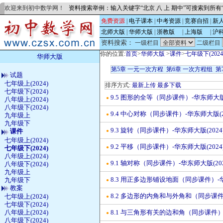
欢迎来到初中数学网！
资料搜索举例：输入关键字“北京 八 上 期中”可搜索到所
免费资源
|
电子课本
|
中考资源
|
竞赛自招
|
新
北师大版
|
华师大版
|
浙教版
的
|
上海版
的
|
沪
资料搜索：
一级栏目
二级栏目
你的位置:
首页
>
华师大版
>
课件
>
七年级下(2024
华师大版
第5章 一元一次方程
第6章 一次方程组
第
试题
七年级上(2024)
排序方式:
最新上传
最多下载
七年级下(2024)
9.5 图形的全等（同步课件）-华东师大版(
●
八年级上(2024)
八年级下(2024)
9.4 中心对称（同步课件）-华东师大版(2
●
九年级上
九年级下
9.3 旋转（同步课件）-华东师大版(2024
课件
●
七年级上(2024)
9.2 平移（同步课件）-华东师大版(2024
七年级下(2024)
●
八年级上(2024)
9.1 轴对称（同步课件）-华东师大版(20
八年级下(2024)
●
九年级上
8.3 用正多边形铺设地面（同步课件）-华
九年级下
●
教案
8.2 多边形的内角和与外角和（同步课件）
七年级上(2024)
●
七年级下(2024)
八年级上(2024)
8.1 与三角形有关的边和角（同步课件）-
●
八年级下(2024)