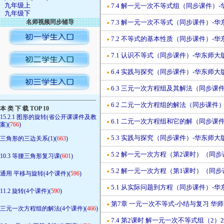
九年级上
7.4 解一元一次不等式组（同步课件）-华
●
九年级下
名师视频同步辅导
7.3 解一元一次不等式（同步课件）-华东
●
7.2 不等式的基本性质（同步课件）-华东
●
7.1 认识不等式（同步课件）-华东师大版(
●
6.4 实践与探究（同步课件）-华东师大版(
●
6.3 三元一次方程组及其解法（同步课件）
●
————————————————
6.2 二元一次方程组的解法（同步课件）-
●
本 类 下 载 TOP 10
15.2.1 图形的旋转(省公开课课件及教
6.1 二元一次方程组和它的解（同步课件）
●
案)(
766
)
5.3 实践与探究（同步课件）-华东师大版(
三角形的三边关系(1)(
663
)
●
5.2 解一元一次方程（第2课时）（同步课
●
10.3 等腰三角形复习课(
601
)
5.2 解一元一次方程（第1课时）（同步课
●
通用 平移与旋转(4个课件)(
596
)
5.1 从实际问题到方程（同步课件）-华东
●
11.2 旋转(4个课件)(
590
)
第7章 一元一次不等式-小结与复习 华
●
三元一次方程组的解法(4个课件)(
466
)
7.4 第2课时 解一元一次不等式组（2
●