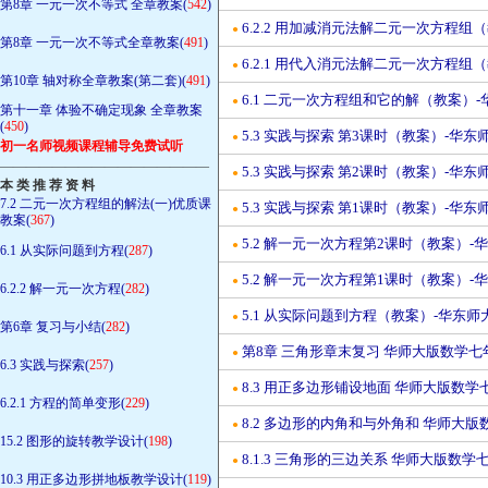
第8章 一元一次不等式 全章教案(
542
)
6.2.2 用加减消元法解二元一次方程组（
●
第8章 一元一次不等式全章教案(
491
)
6.2.1 用代入消元法解二元一次方程组（
●
第10章 轴对称全章教案(第二套)(
491
)
6.1 二元一次方程组和它的解（教案）-华
●
第十一章 体验不确定现象 全章教案
(
450
)
5.3 实践与探索 第3课时（教案）-华东师
●
初一名师视频课程辅导免费试听
————————————————
5.3 实践与探索 第2课时（教案）-华东师
●
本 类 推 荐 资 料
7.2 二元一次方程组的解法(一)优质课
5.3 实践与探索 第1课时（教案）-华东师
●
教案(
367
)
5.2 解一元一次方程第2课时（教案）-华
●
6.1 从实际问题到方程(
287
)
5.2 解一元一次方程第1课时（教案）-华
●
6.2.2 解一元一次方程(
282
)
5.1 从实际问题到方程（教案）-华东师大版
●
第6章 复习与小结(
282
)
第8章 三角形章末复习 华师大版数学
●
6.3 实践与探索(
257
)
8.3 用正多边形铺设地面 华师大版数
●
6.2.1 方程的简单变形(
229
)
8.2 多边形的内角和与外角和 华师大
●
15.2 图形的旋转教学设计(
198
)
8.1.3 三角形的三边关系 华师大版数
●
10.3 用正多边形拼地板教学设计(
119
)