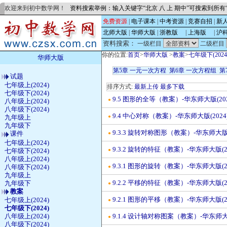
欢迎来到初中数学网！
资料搜索举例：输入关键字“北京 八 上 期中”可搜索到所
免费资源
|
电子课本
|
中考资源
|
竞赛自招
|
新
北师大版
|
华师大版
|
浙教版
的
|
上海版
的
|
沪
资料搜索：
一级栏目
二级栏目
你的位置:
首页
>
华师大版
>
教案
>
七年级下(2024
华师大版
第5章 一元一次方程
第6章 一次方程组
第
试题
七年级上(2024)
排序方式:
最新上传
最多下载
七年级下(2024)
9.5 图形的全等（教案）-华东师大版(20
●
八年级上(2024)
八年级下(2024)
9.4 中心对称（教案）-华东师大版(2024
●
九年级上
九年级下
9.3.3 旋转对称图形（教案）-华东师大版(
课件
●
七年级上(2024)
9.3.2 旋转的特征（教案）-华东师大版(2
七年级下(2024)
●
八年级上(2024)
9.3.1 图形的旋转（教案）-华东师大版(2
八年级下(2024)
●
九年级上
9.2.2 平移的特征（教案）-华东师大版(2
九年级下
●
教案
9.2.1 图形的平移（教案）-华东师大版(2
七年级上(2024)
●
七年级下(2024)
八年级上(2024)
9.1.4 设计轴对称图案（教案）-华东师大版
●
八年级下(2024)