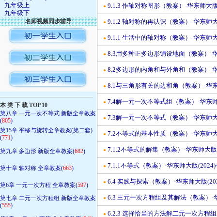
九年级上
9.1.3 作轴对称图形（教案）-华东师大版(
●
九年级下
名师视频同步辅导
9.1.2 轴对称的再认识（教案）-华东师大版
●
9.1.1 生活中的轴对称（教案）-华东师大版
●
8.3用多种正多边形铺设地面（教案）-华东
●
8.2多边形的内角和与外角和（教案）-华东
●
8.1与三角形有关的边和角（教案）-华东师
●
————————————————
7.4解一元一次不等式组（教案）-华东师大
●
本 类 下 载 TOP 10
第八章 一元一次不等式 新版全章教案
7.3解一元一次不等式（教案）-华东师大版
●
(
805
)
第15章 平移与旋转全章教案(第二套)
7.2不等式的基本性质（教案）-华东师大版
●
(
771
)
7.1.2不等式的解集（教案）-华东师大版(
●
第九章 多边形 新版全章教案(
682
)
7.1.1不等式（教案）-华东师大版(2024
●
第十章 轴对称 全章教案(
663
)
6.4 实践与探索（教案）-华东师大版(20
●
第6章 一元一次方程 全章教案(
597
)
6.3 三元一次方程组及其解法（教案）-华
第七章 二元一次方程组 新版全章教案
●
(
555
)
6.2.3 选择恰当的方法解二元一次方程组
●