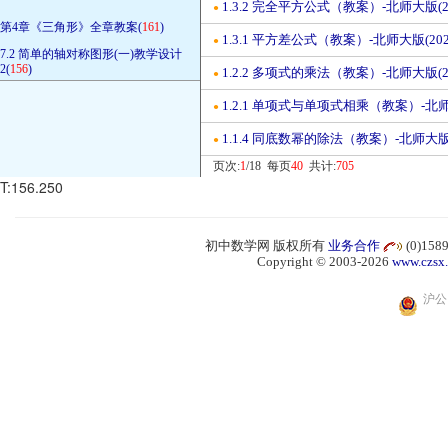
1.3.2 完全平方公式（教案）-北师大版(2
●
第4章《三角形》全章教案(
161
)
1.3.1 平方差公式（教案）-北师大版(20
●
7.2 简单的轴对称图形(一)教学设计
2(
156
)
1.2.2 多项式的乘法（教案）-北师大版(2
●
1.2.1 单项式与单项式相乘（教案）-北师
●
1.1.4 同底数幂的除法（教案）-北师大版(
●
页次:
1
/18 每页
40
共计:
705
T:156.250
初中数学网 版权所有
业务合作
(0)15
Copyright © 2003-2026
www.czsx
沪公网