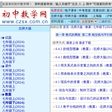
欢迎来到初中数学网！
资料搜索举例：输入关键字“北京 八 上 期中”可搜索到所
免费资源
|
电子课本
|
中考资源
|
竞赛自招
|
新
北师大版
|
华师大版
|
浙教版
的
|
上海版
的
|
沪
资料搜索：
一级栏目
二级栏目
你的位置:
首页
>
北师大版
>
教案
>
七年级下(2024
北师大版
第一章 整式的乘除
第二章 相交线与平行
试题
七年级上(2024)
排序方式:
最新上传
最多下载
七年级下(2024)
6.4.2 折线型图象（教案）-北师大版(20
●
八年级上(2024)
八年级下(2024)
6.4.1 曲线型图象（教案）-北师大版(20
●
九年级上
九年级下
6.3 用关系式表示变量之间的关系（教案）
课件
●
七年级上(2024)
6.2 用表格表示变量之间的关系（教案）-
七年级下(2024)
●
八年级上(2024)
6.1 现实中的变量（教案）-北师大版(20
八年级下(2024)
●
九年级上
6. 综合与实践2：制作万花筒（教案）-北
九年级下
●
教案
6. 综合与实践1：设计自己的运算程序（教
七年级上(2024)
●
七年级下(2024)
八年级上(2024)
5.2.3 角平分线的性质（教案）-北师大版(
●
八年级下(2024)