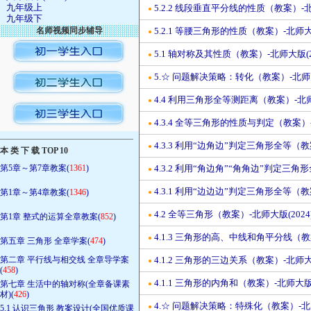
九年级上
5.2.2 线段垂直平分线的性质（教案）-北
●
九年级下
名师视频同步辅导
5.2.1 等腰三角形的性质（教案）-北师大版
●
5.1 轴对称及其性质（教案）-北师大版(2
●
5.☆ 问题解决策略：转化（教案）-北师大
●
4.4 利用三角形全等测距离（教案）-北师
●
4.3.4 全等三角形的性质与判定（教案）-
●
————————————————
4.3.3 利用“边角边”判定三角形全等（教
●
本 类 下 载 TOP 10
第5章～第7章教案(
1361
)
4.3.2 利用“角边角”“角角边”判定三角
●
4.3.1 利用“边边边”判定三角形全等（教
第1章～第4章教案(
1346
)
●
4.2 全等三角形（教案）-北师大版(2024
●
第1章 整式的运算全章教案(
852
)
4.1.3 三角形的高、中线和角平分线（教案
●
第五章 三角形 全章学案(
474
)
第二章 平行线与相交线 全章导学案
4.1.2 三角形的三边关系（教案）-北师大版
●
(
458
)
4.1.1 三角形的内角和（教案）-北师大版(
第七章 生活中的轴对称(全章备课素
●
材)(
426
)
4.☆ 问题解决策略：特殊化（教案）-北师
●
5.1 认识三角形 教案设计(全国优质课