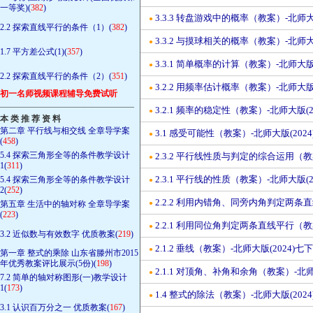
一等奖)(
382
)
3.3.3 转盘游戏中的概率（教案）-北师大版
●
2.2 探索直线平行的条件（1）(
382
)
3.3.2 与摸球相关的概率（教案）-北师大版
●
1.7 平方差公式(1)(
357
)
3.3.1 简单概率的计算（教案）-北师大版(
●
2.2 探索直线平行的条件（2）(
351
)
3.2.2 用频率估计概率（教案）-北师大版(
●
初一名师视频课程辅导免费试听
————————————————
3.2.1 频率的稳定性（教案）-北师大版(2
●
本 类 推 荐 资 料
第二章 平行线与相交线 全章导学案
3.1 感受可能性（教案）-北师大版(2024
●
(
458
)
5.4 探索三角形全等的条件教学设计
2.3.2 平行线性质与判定的综合运用（教案
●
1(
311
)
2.3.1 平行线的性质（教案）-北师大版(2
5.4 探索三角形全等的条件教学设计
●
2(
252
)
2.2.2 利用内错角、同旁内角判定两条直
第五章 生活中的轴对称 全章导学案
●
(
223
)
2.2.1 利用同位角判定两条直线平行（教案
●
3.2 近似数与有效数字 优质教案(
219
)
2.1.2 垂线（教案）-北师大版(2024)七下
●
第一章 整式的乘除 山东省滕州市2015
年优秀教案评比展示(5份)(
198
)
2.1.1 对顶角、补角和余角（教案）-北师
●
7.2 简单的轴对称图形(一)教学设计
1(
173
)
1.4 整式的除法（教案）-北师大版(2024
●
3.1 认识百万分之一 优质教案(
167
)