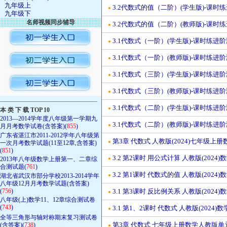
九年级上
3.2代数式的值（二阶）(学生版)-课时练
●
九年级下
名师视频同步辅导
3.2代数式的值（二阶）(教师版)-课时练
●
3.1代数式（一阶）(学生版)-课时练进阶
●
3.1代数式（一阶）(教师版)-课时练进阶
●
3.1代数式（三阶）(学生版)-课时练进阶
●
3.1代数式（三阶）(教师版)-课时练进阶
●
————————————————
3.1代数式（二阶）(学生版)-课时练进阶
●
本 类 下 载 TOP 10
2013—2014学年度八年级第一学期九
3.1代数式（二阶）(教师版)-课时练进阶
●
月月考数学试卷(含答案)(
855
)
广东省湛江市2011-2012学年八年级第
第3章 代数式 人教版(2024)七年级上
●
一次月考数学试题(11至12章,含答案)
(
851
)
3.2 第2课时 用公式计算 人教版(202
2013年八年级数学上册第一、二章综
●
合测试题(
761
)
3.2 第1课时 代数式的值 人教版(202
湖北省武汉市部分学校2013-2014学年
●
八年级12月月考数学试题(含答案)
(
756
)
3.1 第3课时 反比例关系 人教版(202
●
八年级(上)数学11、12章综合测试卷
(
743
)
3.1 第1、2课时 代数式 人教版(202
●
全等三角形与轴对称期末复习测试卷
第3章 代数式 七年级上册数学人教版单
(含答案)(
738
)
●