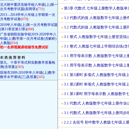
北大附中重庆实验学校八年级(上)第一
第3章 代数式 七年级上册数学人教版单
次月考数学试题(前两章)(
731
)
●
2013—2014学年八年级上学期第一次
3.2 代数式的值 人教版数学七年级上册
●
月考数学试卷(
670
)
2010年八年级(上)第一次月考数学试题
3.2 代数式的值 人教版数学七年级上册
●
(第11章至第12章)(
668
)
广东省朝阳实验学校2019-2020学年八
3.1 整式 人教版数学七年级上册堂堂练(
●
年级(上)数学第一次月考试卷(含解析)
人教版(
654
)
3.1 整式 人教版七年级上学期综合练(含
●
初一名师视频课程辅导免费试听
————————————————
3.1 用字母表示数 人教版数学七年级上
●
本 类 推 荐 资 料
第九、十章不等式和实数教学质量检
3.1 用字母表示数 人教版数学七年级上
●
测(含答案)(
505
)
琼海市2009-2010学年八年级(上)数学
3.1 第3课时 多项式 人教版数学七年级
●
教学水平测试(三)及答案(
345
)
3.1 第2课时 单项式 人教版数学七年级
●
3.1 第1课时 用字母表示数 人教版数
●
3.1 代数式 人教版数学七年级上册作业(
●
3.1 代数式 人教版数学七年级上册同步
●
2.2.2 去括号 初中数学人教版七年级上
●