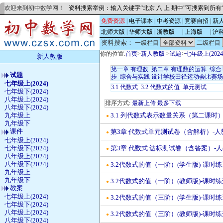
欢迎来到初中数学网！
资料搜索举例：输入关键字“北京 八 上 期中”可搜索到所
免费资源
|
电子课本
|
中考资源
|
竞赛自招
|
新
北师大版
|
华师大版
|
浙教版
的
|
上海版
的
|
沪
资料搜索：
一级栏目
二级栏目
你的位置:
首页
>
新人教版
>
试题
>
七年级上(2024
新人教版
第一章 有理数
第二章 有理数的运算
综合
试题
步
综合与实践 设计学校田径运动会比赛
七年级上(2024)
3.1 代数式
3.2 代数式的值
单元测试
七年级下(2024)
八年级上(2024)
排序方式:
最新上传
最多下载
八年级下(2024)
3.1 列代数式表示数量关系（第二课时
九年级上
●
九年级下
课件
第3章 代数式单元测试卷（含解析）-人
●
七年级上(2024)
七年级下(2024)
第3章 代数式 达标测试卷（含答案）-
●
八年级上(2024)
八年级下(2024)
3.2代数式的值（一阶）(学生版)-课时练
●
九年级上
九年级下
3.2代数式的值（一阶）(教师版)-课时练
●
教案
七年级上(2024)
3.2代数式的值（三阶）(学生版)-课时练
●
七年级下(2024)
八年级上(2024)
3.2代数式的值（三阶）(教师版)-课时练
●
八年级下(2024)