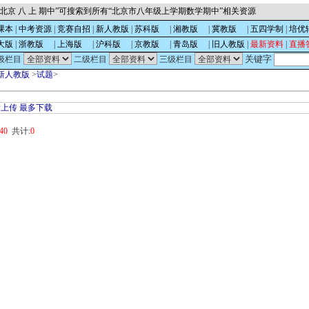
北京 八 上 期中”可搜索到所有“北京市八年级上学期数学期中”相关资源
课本
|
中考资源
|
竞赛自招
|
新人教版
|
苏科版
的
|
湘教版
的
|
冀教版
的
|
五四学制
|
培优
大版
|
浙教版
的
|
上海版
的
|
沪科版
的
|
京教版
的
|
青岛版
的
|
旧人教版
|
最新资料
|
直播
关键字
级栏目
二级栏目
三级栏目
新人教版
>
试题
>
新上传
最多下载
40
共计:
0