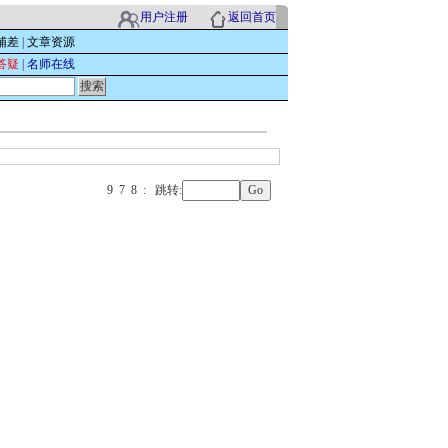
用户注册
返回首页
辅差
|
文章资源
答疑
|
名师在线
9
7
8
:
跳转: