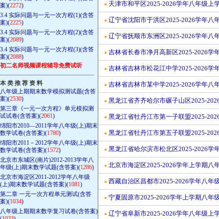
天津市和平区2025-2026学年八年级
●
案)(
2272
)
3.4 实际问题与一元一次方程(1)(含答
辽宁省沈阳市于洪区2025-2026学年
●
案)(
2225
)
3.4 实际问题与一元一次方程(2)(含答
辽宁省抚顺市东洲区2025-2026学
●
案)(
2089
)
3.4 实际问题与一元一次方程(3)(含答
吉林省长春市净月高新区2025-2026
●
案)(
2088
)
初二名师视频课程辅导免费试听
吉林省吉林市松花江中学2025-2026
●
————————————————
本 类 推 荐 资 料
吉林省吉林市某中学2025-2026学年
●
八年级上期期末数学模拟测试题(含答
案)(
2530
)
黑龙江省齐齐哈尔市碾子山区2025-20
●
第三章《一元一次方程》单元模拟测
试试卷(含答案)(
2061
)
黑龙江省牡丹江市第一子联盟2025-20
●
绵阳市2010—2011学年八年级(上)期末
黑龙江省牡丹江市第五子联盟2025-20
数学试卷(含答案)(
1780
)
●
绵阳市2011－2012学年八年级(上)期末
黑龙江省哈尔滨市松北区2025-2026
数学试卷(含答案)(
1572
)
●
北京市东城区(南片)2012-2013学年八
北京市海淀区2025-2026学年上学
●
年级(上)期末数学试题(含答案)(
1286
)
北京市海淀区2011-2012学年八年级
西藏自治区昌都市2025-2026学年八
●
(上)期末数学试题(含答案)(
1081
)
第二章 一元一次方程单元测试(含答
宁夏固原市2025-2026学年上学期八
●
案)(
1034
)
八年级上期期末数学复习试卷(含答案)
辽宁省阜新市2025-2026学年八年级
●
(
1033
)