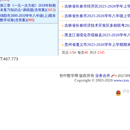
第三章《一元一次方程》2018年秋期
吉林省长春市经开区2025-2026学年
●
末复习知识点+易错题(含答案)(
1012
)
绵阳市2009-2010学年八年级(上)期末
吉林省长春市2025-2026学年八年级
●
数学试卷(含答案)(
989
)
吉林省长春经济技术开发区多校联考202
●
黑龙江省绥化市绥棱县2025-2026学
●
贵州省遵义市2025-2026学年上学期
●
页次:
1
/54 每页
40
共计:
2145
T:467.773
初中数学网 版权所有
业务合作
(0)15
Copyright © 2003-2026
www.czsx
沪公网