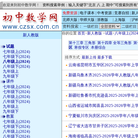
欢迎来到初中数学网！
资料搜索举例：输入关键字“北京 八 上 期中”可搜索到所
免费资源
|
电子课本
|
中考资源
|
竞赛自招
|
新
北师大版
|
华师大版
|
浙教版
的
|
上海版
的
|
沪
资料搜索：
一级栏目
二级栏目
你的位置:
首页
>
新人教版
>
试题
>
八年级上(2024
新人教版
第十三章 三角形
第十四章 全等三角形
第
试题
区
寒假专区
本册综合
七年级上(2024)
七年级下(2024)
排序方式:
最新上传
最多下载
八年级上(2024)
云南省昆明市五华区2025-2026学
●
八年级下(2024)
九年级上
新疆乌鲁木齐2025-2026学年人教
●
九年级下
课件
新疆乌鲁木齐2025-2026学年人教
●
七年级上(2024)
七年级下(2024)
新疆吐鲁番市托克逊县2025-2026
●
八年级上(2024)
八年级下(2024)
山西省运城市闻喜县2025-2026学
九年级上
●
九年级下
宁夏银川市兴庆区2025-2026学年
教案
●
七年级上(2024)
辽宁省大连市甘井子区2025-2026
七年级下(2024)
●
八年级上(2024)
海南省临高县2025-2026学年八年级
八年级下(2024)
●