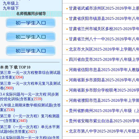
九年级上
九年级下
甘肃省武威市凉州区2025-2026学
●
名师视频同步辅导
甘肃省庆阳市镇原县2025-2026学
●
甘肃省兰州市城关区多校2025-202
●
甘肃省兰州八十一中2025-2026学
●
北京市大兴区2025-2026学年上学
●
四川省自贡市2025-2026学年八年
●
————————————————
本 类 下 载 TOP 10
河南省信阳市息县2025-2026学年
●
第三章 一元一次方程整章综合测试题
(含答案)(
3204
)
河南省新乡市原阳县2025-2026学
●
第三章 一元一次方程单元复习及测试
卷(
2969
)
河南省新乡市部分学校联考2025-20
●
3.4 实际问题与一元一次方程 同步测
控优化训练(含答案)(
2559
)
河南省濮阳市范县2025-2026学年
●
八年级上期期末数学模拟测试题(含答
案)(
2530
)
贵州省黔南州2025-2026学年八年
●
第三章《一元一次方程》复习检测题
一(含答案)(
2445
)
贵州省安顺市紫云自治县2025-202
●
第三章《一元一次方程》单元水平测
北京市第八中学2025-2026学年八
试题6份(含答案)(
2421
)
●
3.4 实际问题与一元一次方程(4)(含答