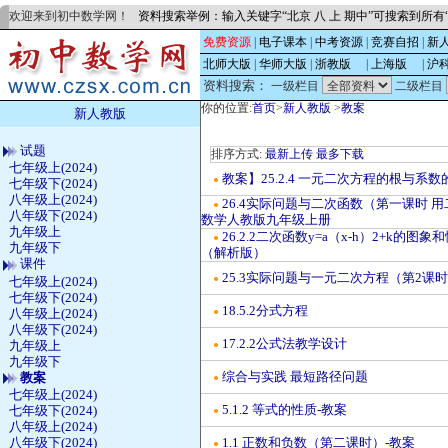
欢迎来到初中数学网！
资料搜索举例：输入关键字“北京 八 上 期中”可搜索到所
免费资源
|
电子课本
|
中考资源
|
竞赛自招
|
新
北师大版
|
华师大版
|
浙教版
的
|
上海版
的
|
沪
资料搜索：
一级栏目
二级栏目
你的位置:
首页
>
新人教版
>
教案
新人教版
试题
排序方式:
最新上传
最多下载
七年级上(2024)
教案】25.2.4 一元二次方程的根与系数
●
七年级下(2024)
八年级上(2024)
26.4实际问题与二次函数（第一课时
●
八年级下(2024)
数学人教版九年级上册
九年级上
26.2.2二次函数y=a（x-h）2+k的图
●
九年级下
（解析版）
课件
25.3实际问题与一元二次方程（第2
●
七年级上(2024)
七年级下(2024)
18.5.2分式方程
八年级上(2024)
●
八年级下(2024)
17.2.2公式法教学设计
九年级上
●
九年级下
综合与实践 最短路径问题
教案
●
七年级上(2024)
5.1.2 等式的性质-教案
七年级下(2024)
●
八年级上(2024)
八年级下(2024)
1.1 正数和负数（第二课时）-教案
●