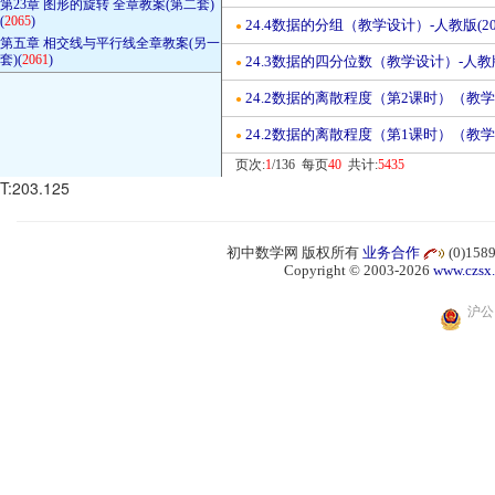
第23章 图形的旋转 全章教案(第二套)
(
2065
)
24.4数据的分组（教学设计）-人教版(20
●
第五章 相交线与平行线全章教案(另一
套)(
2061
)
24.3数据的四分位数（教学设计）-人教版
●
24.2数据的离散程度（第2课时）（教学设
●
24.2数据的离散程度（第1课时）（教学设
●
页次:
1
/136 每页
40
共计:
5435
T:203.125
初中数学网 版权所有
业务合作
(0)15
Copyright © 2003-2026
www.czsx
沪公网