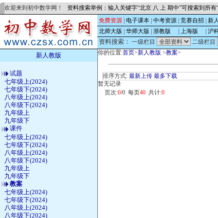
欢迎来到初中数学网！
资料搜索举例：输入关键字“北京 八 上 期中”可搜索到所
免费资源
|
电子课本
|
中考资源
|
竞赛自招
|
新
北师大版
|
华师大版
|
浙教版
的
|
上海版
的
|
沪
资料搜索：
一级栏目
二级栏目
你的位置:
首页
>
新人教版
>
教案
>
新人教版
试题
排序方式:
最新上传
最多下载
七年级上(2024)
暂无记录
七年级下(2024)
页次:
0
/0 每页
40
共计:
0
八年级上(2024)
八年级下(2024)
九年级上
九年级下
课件
七年级上(2024)
七年级下(2024)
八年级上(2024)
八年级下(2024)
九年级上
九年级下
教案
七年级上(2024)
七年级下(2024)
八年级上(2024)
八年级下(2024)