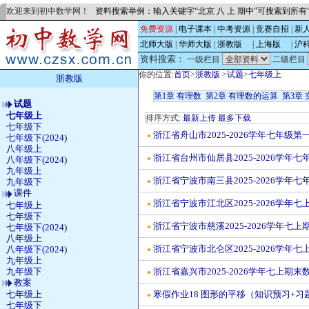
欢迎来到初中数学网！
资料搜索举例：输入关键字“北京 八 上 期中”可搜索到所
免费资源
|
电子课本
|
中考资源
|
竞赛自招
|
新
北师大版
|
华师大版
|
浙教版
的
|
上海版
的
|
沪
资料搜索：
一级栏目
二级栏目
你的位置:
首页
>
浙教版
>
试题
>
七年级上
浙教版
第1章 有理数
第2章 有理数的运算
第3章 
试题
七年级上
排序方式:
最新上传
最多下载
七年级下
浙江省舟山市2025-2026学年七年
●
七年级下(2024)
八年级上
浙江省台州市仙居县2025-2026学
●
八年级下(2024)
九年级上
浙江省宁波市南三县2025-2026学
九年级下
●
课件
浙江省宁波市江北区2025-2026学年
七年级上
●
七年级下
浙江省宁波市慈溪2025-2026学年七
七年级下(2024)
●
八年级上
浙江省宁波市北仑区2025-2026学年
八年级下(2024)
●
九年级上
九年级下
浙江省嘉兴市2025-2026学年七上期
●
教案
七年级上
寒假作业18 图形的平移（知识预习+习题
●
七年级下