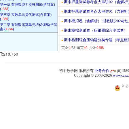
期末押题测试卷考点大串讲02（含解析）-
●
第一章 有理数能力提升测试(含答案)
(
1368
)
期末押题测试卷考点大串讲01（含解析）-
●
第三章 实数单元提优测试(含答案)
(
1360
)
期末模拟卷（含解析）-浙教版(2024)七
●
第二章 有理数运算单元培优训练(含答
案)(
1256
)
期末模拟测试卷（压轴题综合测试卷）（含
●
期末检测综合压轴题分类专题（考点梳理与
●
页次:
1
/63 每页
40
共计:
2488
T:218.750
初中数学网 版权所有
业务合作
(0)15
Copyright © 2003-2026
www.czsx
沪公网