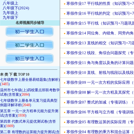
八年级上
寒假作业17 平行线的性质（知识预习+习
●
八年级下(2024)
九年级上
寒假作业16 平行线的判定（知识预习+习
●
九年级下
名师视频同步辅导
寒假作业15 平行线（知识预习+习题巩固
●
寒假作业14 同位角、内错角、同旁内角
●
寒假作业13 直线的相交（知识预习+习题
●
寒假作业12 线段、角综合问题探究（
●
寒假作业11 角与角度以及角的计算问
●
————————————————
寒假作业10 直线、射线与线段以及线
●
本 类 下 载 TOP 10
七年级数学上册全册易错题集(含解析)
寒假作业09 一元一次方程的实际应用（专
●
(
3485
)
温州市七年级(上)四校重点班联考数学
寒假作业08 解一元一次方程及其探究（专
●
试卷(含答案)(
2694
)
七年级数学上册各单元复习提高典型
寒假作业07 整式的加减（专项训练）（含
●
例题详解详析(
2048
)
第五章 一元一次方程单元能力提升测
寒假作业06 平方根与立方根（专项训练）
●
试(含答案)(
1930
)
第四章 代数式单元提优测试卷(含答
寒假作业05 有理数运算的实际应用（专项
●
案)(
1669
)
寒假作业04 有理数的乘方和混合运算（专
第二章 有理数的运算能力提升测试(含
●