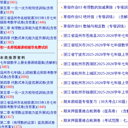
答案)(
1661
)
寒假作业03 有理数的加减乘除（专项训练
第五章 一元一次方程培优训练(含答
●
案)(
1639
)
寒假作业02 绝对值（专项训练）（含解析
●
浙江省温州市名校联赛2015年1月七年
级联考数学试卷(含答案)(
1446
)
寒假作业01 数轴与相反数（专项训练）（
●
第二章 有理数运算能力提升测试(含答
案)(
1417
)
浙江省温州市苍南县2025-2026学
●
第四章 代数式单元能力提升测试(含答
案)(
1382
)
浙江省绍兴市2025-2026学年七年
●
初一名师视频课程辅导免费试听
————————————————
浙江省宁波市2025-2026学年七年
●
本 类 推 荐 资 料
七年级数学上册全册易错题集(含解析)
浙江省杭州市西湖区2025-2026学
●
(
3485
)
温州市七年级(上)四校重点班联考数学
浙江省杭州市上城区2025-2026学
●
试卷(含答案)(
2694
)
第四章 代数式单元提优测试卷(含答
浙江省杭州市2025-2026学年七年
●
案)(
1669
)
浙江省杭州市钱塘区2025-2026学
第五章 一元一次方程培优训练(含答
●
案)(
1639
)
期末易错题专项复习（30大考点130题）
●
浙江省温州市名校联赛2015年1月七年
级联考数学试卷(含答案)(
1446
)
期末押题重难点检测卷（提高卷）（含解析
●
第二章 有理数运算能力提升测试(含答
案)(
1417
)
期末押题重难点检测卷（考试范围：七上全
●
第二章《有理数的运算》提高测试卷
(含答案)(
1373
)