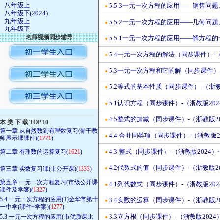
八年级上
5.5.3一元一次方程的应用——销售问
●
八年级下(2024)
九年级上
5.5.2一元一次方程的应用——几何问
●
九年级下
名师视频同步辅导
5.5.1一元一次方程的应用——解方程
●
5.4一元一次方程的解法（同步课件）-（
●
5.3一元一次方程和它的解（同步课件）-
●
5.2等式的基本性质（同步课件）-（浙教
●
5.1认识方程（同步课件）-（浙教版20
●
————————————————
4.5整式的加减（同步课件）-（浙教版2
●
本 类 下 载 TOP 10
第一章 从自然数到有理数复习(骨干教
4.4 合并同类项（同步课件）-（浙教版2
●
师展示课课件)(
1771
)
4.3 整式（同步课件）-（浙教版2024
第二章 有理数的运算复习(
1621
)
●
4.2代数式的值（同步课件）-（浙教版2
第三章 实数复习课(市公开课)(
1333
)
●
第五章 一元一次方程复习(市级公开课
4.1列代数式（同步课件）-（浙教版20
●
课件及学案)(
1327
)
5.4 一元一次方程的应用(1)金华市第十
3.4实数的运算（同步课件）-（浙教版2
●
一中学(课件+学案)(
1277
)
3.3立方根（同步课件）-（浙教版2024
5.3 一元一次方程的应用(市优质课比
●