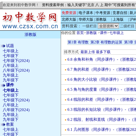
欢迎来到初中数学网！
资料搜索举例：输入关键字“北京 八 上 期中”可搜索到所
免费资源
|
电子课本
|
中考资源
|
竞赛自招
|
新
北师大版
|
华师大版
|
浙教版
的
|
上海版
的
|
沪
资料搜索：
一级栏目
二级栏目
你的位置:
首页
>
浙教版
>
课件
>
七年级上
浙教版
第1章 有理数
第2章 有理数的运算
第3章 
试题
七年级上
排序方式:
最新上传
最多下载
七年级下
6.8 余角和补角（同步课件）-（浙教版2
●
七年级下(2024)
八年级上
6.7 角的和差（同步课件）-（浙教版20
●
八年级下(2024)
九年级上
6.6 角的大小比较（同步课件）-（浙教版
九年级下
●
课件
6.5 角与角的度量（同步课件）-（浙教版
七年级上
●
七年级下
6.4 线段的和差（同步课件）-（浙教版2
七年级下(2024)
●
八年级上
6.3 线段的长短比较（同步课件）-（浙教
八年级下(2024)
●
九年级上
九年级下
6.2 线段、射线和直线（同步课件）-（
●
教案
七年级上
6.1 几何图形（同步课件）-（浙教版20
●
七年级下