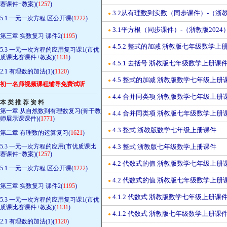
赛课件+教案)(
1257
)
3.2从有理数到实数（同步课件）-（浙教
●
5.1 一元一次方程 区公开课(
1222
)
3.1平方根（同步课件）-（浙教版2024
●
第三章 实数复习 课件2(
1195
)
4.5.2 整式的加减 浙教版七年级数学上
●
5.3 一元一次方程的应用复习课1(市优
质课比赛课件+教案)(
1131
)
4.5.1 去括号 浙教版七年级数学上册课
●
2.1 有理数的加法(1)(
1120
)
4.5 整式的加减 浙教版数学七年级上册
●
初一名师视频课程辅导免费试听
————————————————
4.4 合并同类项 浙教版数学七年级上册
●
本 类 推 荐 资 料
第一章 从自然数到有理数复习(骨干教
4.4 合并同类项 浙教版七年级数学上册
●
师展示课课件)(
1771
)
4.3 整式 浙教版数学七年级上册课件
●
第二章 有理数的运算复习(
1621
)
5.3 一元一次方程的应用(市优质课比
4.3 整式 浙教版七年级数学上册课件
●
赛课件+教案)(
1257
)
4.2 代数式的值 浙教版数学七年级上册
●
5.1 一元一次方程 区公开课(
1222
)
4.2 代数式的值 浙教版七年级数学上册
●
第三章 实数复习 课件2(
1195
)
4.1.2 代数式 浙教版数学七年级上册课
●
5.3 一元一次方程的应用复习课1(市优
质课比赛课件+教案)(
1131
)
4.1.2 代数式 浙教版七年级数学上册课
●
2.1 有理数的加法(1)(
1120
)