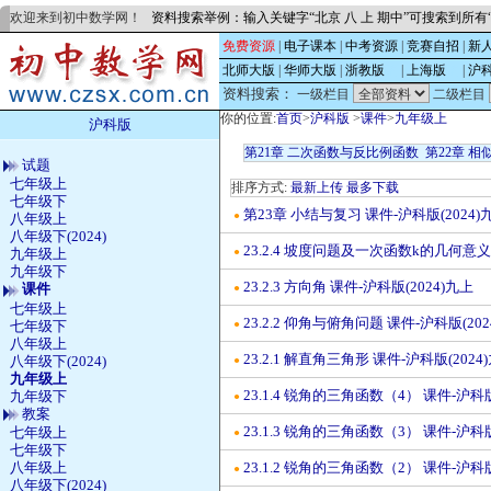
欢迎来到初中数学网！
资料搜索举例：输入关键字“北京 八 上 期中”可搜索到所
免费资源
|
电子课本
|
中考资源
|
竞赛自招
|
新
北师大版
|
华师大版
|
浙教版
的
|
上海版
的
|
沪
资料搜索：
一级栏目
二级栏目
你的位置:
首页
>
沪科版
>
课件
>
九年级上
沪科版
第21章 二次函数与反比例函数
第22章 相
试题
七年级上
排序方式:
最新上传
最多下载
七年级下
第23章 小结与复习 课件-沪科版(2024)
●
八年级上
八年级下(2024)
23.2.4 坡度问题及一次函数k的几何意义 
●
九年级上
九年级下
23.2.3 方向角 课件-沪科版(2024)九上
课件
●
七年级上
23.2.2 仰角与俯角问题 课件-沪科版(202
七年级下
●
八年级上
23.2.1 解直角三角形 课件-沪科版(2024
八年级下(2024)
●
九年级上
23.1.4 锐角的三角函数（4） 课件-沪科版
九年级下
●
教案
23.1.3 锐角的三角函数（3） 课件-沪科版
七年级上
●
七年级下
八年级上
23.1.2 锐角的三角函数（2） 课件-沪科版
●
八年级下(2024)