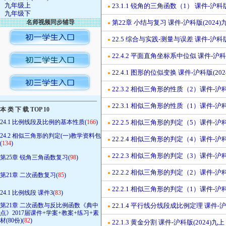
九年级上
23.1.1 锐角的三角函数（1） 课件-沪科版
●
九年级下
名师视频同步辅导
第22章 小结与复习 课件-沪科版(2024)
●
22.5 综合与实践-测量与误差 课件-沪科版
●
22.4.2 平面直角坐标系中位似 课件-沪科版
●
22.4.1 图形的位似变换 课件-沪科版(202
●
22.3.2 相似三角形的性质（2）课件-沪科
●
————————————————
22.3.1 相似三角形的性质（1）课件-沪科
●
本 类 下 载 TOP 10
24.1 比例线段及比例的基本性质(
166
)
22.2.5 相似三角形的判定（5）课件-沪科
●
24.2 相似三角形的判定(一)教学资料包
22.2.4 相似三角形的判定（4）课件-沪科
●
(
134
)
22.2.3 相似三角形的判定（3）课件-沪科
●
第25章 锐角三角函数复习(
98
)
22.2.2 相似三角形的判定（2）课件-沪科
●
第21章 二次函数复习(
85
)
22.2.1 相似三角形的判定（1）课件-沪科
●
24.1 比例线段 课件3(
83
)
第21章 二次函数与反比例函数《典中
22.1.4 平行线分线段成比例定理 课件-沪
●
点》2017届课件+学案+教案+练习+素
材(80份)(
82
)
22.1.3 黄金分割 课件-沪科版(2024)九上
●