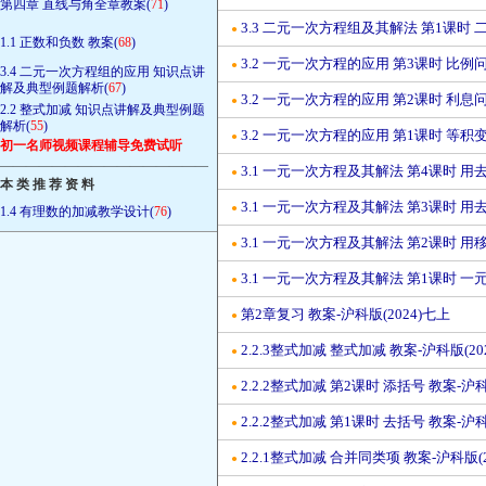
第四章 直线与角全章教案(
71
)
3.3 二元一次方程组及其解法 第1课时 二
●
1.1 正数和负数 教案(
68
)
3.2 一元一次方程的应用 第3课时 比例问
●
3.4 二元一次方程组的应用 知识点讲
解及典型例题解析(
67
)
3.2 一元一次方程的应用 第2课时 利息问
●
2.2 整式加减 知识点讲解及典型例题
解析(
55
)
3.2 一元一次方程的应用 第1课时 等积变
●
初一名师视频课程辅导免费试听
————————————————
3.1 一元一次方程及其解法 第4课时 用
●
本 类 推 荐 资 料
3.1 一元一次方程及其解法 第3课时 用
●
1.4 有理数的加减教学设计(
76
)
3.1 一元一次方程及其解法 第2课时 用
●
3.1 一元一次方程及其解法 第1课时 一
●
第2章复习 教案-沪科版(2024)七上
●
2.2.3整式加减 整式加减 教案-沪科版(20
●
2.2.2整式加减 第2课时 添括号 教案-沪科
●
2.2.2整式加减 第1课时 去括号 教案-沪科
●
2.2.1整式加减 合并同类项 教案-沪科版(2
●