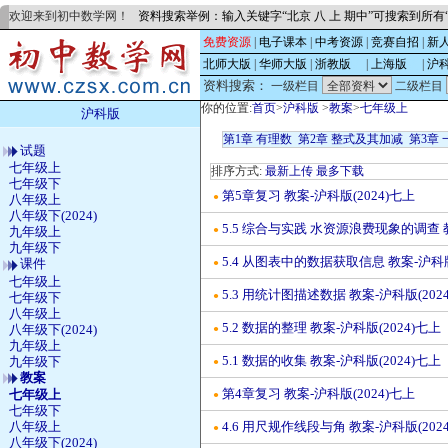
欢迎来到初中数学网！
资料搜索举例：输入关键字“北京 八 上 期中”可搜索到所
免费资源
|
电子课本
|
中考资源
|
竞赛自招
|
新
北师大版
|
华师大版
|
浙教版
的
|
上海版
的
|
沪
资料搜索：
一级栏目
二级栏目
你的位置:
首页
>
沪科版
>
教案
>
七年级上
沪科版
第1章 有理数
第2章 整式及其加减
第3章
试题
七年级上
排序方式:
最新上传
最多下载
七年级下
第5章复习 教案-沪科版(2024)七上
●
八年级上
八年级下(2024)
5.5 综合与实践 水资源浪费现象的调查 教
●
九年级上
九年级下
5.4 从图表中的数据获取信息 教案-沪科版
课件
●
七年级上
5.3 用统计图描述数据 教案-沪科版(202
七年级下
●
八年级上
5.2 数据的整理 教案-沪科版(2024)七上
八年级下(2024)
●
九年级上
5.1 数据的收集 教案-沪科版(2024)七上
九年级下
●
教案
第4章复习 教案-沪科版(2024)七上
七年级上
●
七年级下
八年级上
4.6 用尺规作线段与角 教案-沪科版(202
●
八年级下(2024)