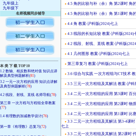
九年级上
4.5 角的比较与补（余）角 第2课时 角的
●
九年级下
名师视频同步辅导
4.5 角的比较与补（余）角 第1课时 角的
●
4.4 角 教案-沪科版(2024)七上
●
4.3 线段的长短比较 教案-沪科版(2024
●
4.2 线段、射线、直线 教案-沪科版(202
●
4.1 几何图形 教案-沪科版(2024)七上
●
————————————————
第三章复习 教案-沪科版(2024)七上
●
本 类 下 载 TOP 10
1.2 数轴、相反数和绝对值 知识点讲
3.6 综合与实践 一次方程组与CT技术 教案
●
解及典型例题解析(
81
)
3.2 一元一次方程的应用 知识点讲解
3.5 三元一次方程组及其解法 教案-沪科版
●
及典型例题解析(
78
)
3.4 二元一次方程组的应用 第3课时 百分
●
4.2 线段、射线、直线 名师导航(
78
)
第三章 一次方程与方程组全章教案
3.4 二元一次方程组的应用 第2课时 物
●
(
77
)
3.4 二元一次方程组的应用 第1课时 比
●
1.4 有理数的加减教学设计(
76
)
3.3 二元一次方程组及其解法 第3-4课
●
七上
第一章《有理数》总复习(
72
)
3.3 二元一次方程组及其解法 第2课时 代
●