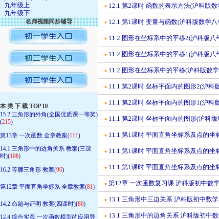
九年级上
12.1 第2课时 函数的表示方法(沪科版
●
九年级下
名师视频同步辅导
12.1 第1课时 变量与函数(沪科版数学
●
11.2 图形在坐标系中的平移2(沪科版
●
11.2 图形在坐标系中的平移1(沪科版
●
11.2 图形在坐标系中的平移(沪科版数
●
11.1 第2课时 坐标平面内的图形2(沪
●
————————————————
11.1 第2课时 坐标平面内的图形1(沪
●
本 类 下 载 TOP 10
15.2 三角形的外角(全国优质课一等奖)
11.1 第2课时 坐标平面内的图形(沪科
●
(
215
)
11.1 第1课时 平面直角坐标系及点的
第13章 一次函数 全章教案(
111
)
●
14.1 三角形中的边角关系 教案(三课
11.1 第1课时 平面直角坐标系及点的
●
时)(
108
)
11.1 第1课时 平面直角坐标系及点的
●
16.2 等腰三角形 教案(
96
)
第12章 一次函数复习课 沪科版初中数
●
第12章 平面直角坐标系 全章教案(
81
)
13.1 三角形中三边关系 沪科版初中
●
14.2 命题与证明 教案(四课时)(
80
)
13.1 三角形中的边角关系 沪科版初
●
12.4 综合实践 一次函数模型的应用导