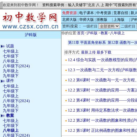
欢迎来到初中数学网！
资料搜索举例：输入关键字“北京 八 上 期中”可搜索到所
免费资源
|
电子课本
|
中考资源
|
竞赛自招
|
新
北师大版
|
华师大版
|
浙教版
的
|
上海版
的
|
沪
资料搜索：
一级栏目
二级栏目
你的位置:
首页
>
沪科版
>
教案
>
八年级上
沪科版
第11章 平面直角坐标系
第12章 函数与一
试题
七年级上
排序方式:
最新上传
最多下载
七年级下
12.4 综合与实践 一次函数模型的应用
●
八年级上
八年级下(2024)
12.3 一次函数与二元一次方程(沪科版
●
九年级上
九年级下
12.2 第6课时 一次函数与一元一次
课件
●
七年级上
12.2 第5课时 一次函数的应用——方
七年级下
●
八年级上
12.2 第4课时 一次函数的应用——分
八年级下(2024)
●
九年级上
12.2 第3课时 用待定系数法求一次函
九年级下
●
教案
12.2 第2课时 一次函数的图象和性质
七年级上
●
七年级下
八年级上
12.2 第1课时 正比例函数的图象和性
●
八年级下(2024)