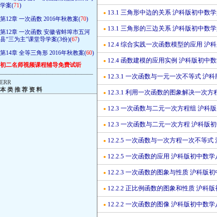
学案(
71
)
13.1 三角形中边的关系 沪科版初中数
●
第12章 一次函数 2016年秋教案(
70
)
13.1 三角形的三边关系 沪科版初中数
●
第12章 一次函数 安徽省蚌埠市五河
县“三为主”课堂导学案(3份)(
67
)
12.4 综合实践一次函数模型的应用 
●
第14章 全等三角形 2016年秋教案(
60
)
12.4 函数建模的应用实例 沪科版初
●
初二名师视频课程辅导免费试听
————————————————
12.3.1 一次函数与一元一次不等式 
●
ERR
本 类 推 荐 资 料
12.3.1 利用一次函数的图象解决一
●
12.3 一次函数与二元一次方程组 沪
●
12.3 一次函数与二元一次方程 沪科
●
12.2.5 一次函数与一次方程一次不等
●
12.2.5 一次函数的应用 沪科版初中
●
12.2.3 一次函数的图象与性质 沪科
●
12.2.2 正比例函数的图象和性质 沪
●
12.2.2 一次函数的图像 沪科版初中
●