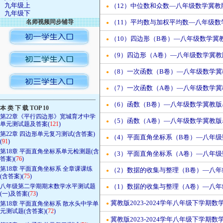
九年级上
（12）中位数和众数—八年级数学冀教
●
九年级下
名师视频同步辅导
（11）平均数与加权平均数—八年级数
●
（10）四边形（B卷）—八年级数学冀教
●
（9）四边形（A卷）—八年级数学冀教
●
（8）一次函数（B卷）—八年级数学冀
●
（7）一次函数（A卷）—八年级数学冀
●
————————————————
（6）函数（B卷）—八年级数学冀教版
●
本 类 下 载 TOP 10
第22章《平行四边形》宽城育才中学
（5）函数（A卷）—八年级数学冀教版
●
单元测试题及答案(
121
)
第22章 四边形单元复习测试(含答案)
（4）平面直角坐标系（B卷）—八年级
●
(
91
)
第18章 平面直角坐标系单元检测题(含
（3）平面直角坐标系（A卷）—八年级
●
答案)(
76
)
第18章 平面直角坐标系 全章课课练
（2）数据的收集与整理（B卷）—八年
●
(含答案)(
75
)
八年级第二学期期末数学水平测试题
（1）数据的收集与整理（A卷）—八年
●
(一)及答案(
73
)
冀教版2023-2024学年八年级下学期数
第18章 平面直角坐标系 散水头中学单
●
元测试题(含答案)(
72
)
冀教版2023-2024学年八年级下学期数
●