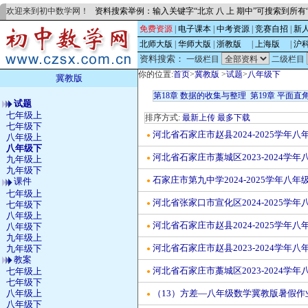
欢迎来到初中数学网！
资料搜索举例：输入关键字“北京 八 上 期中”可搜索到所
免费资源
|
电子课本
|
中考资源
|
竞赛自招
|
新
北师大版
|
华师大版
|
浙教版
的
|
上海版
的
|
沪
资料搜索：
一级栏目
二级栏目
你的位置:
首页
>
冀教版
>
试题
>
八年级下
冀教版
第18章 数据的收集与整理
第19章 平面直
试题
七年级上
排序方式:
最新上传
最多下载
七年级下
河北省石家庄市赵县2024-2025学年
●
八年级上
八年级下
河北省石家庄市藁城区2023-2024学
●
九年级上
九年级下
石家庄市第九中学2024-2025学年八
课件
●
七年级上
河北省张家口市宣化区2024-2025学
七年级下
●
八年级上
河北省石家庄市赵县2024-2025学
八年级下
●
九年级上
河北省石家庄市赵县2023-2024学年
九年级下
●
教案
河北省石家庄市藁城区2023-2024学
七年级上
●
七年级下
八年级上
（13）方差—八年级数学冀教版暑假作业
●
八年级下