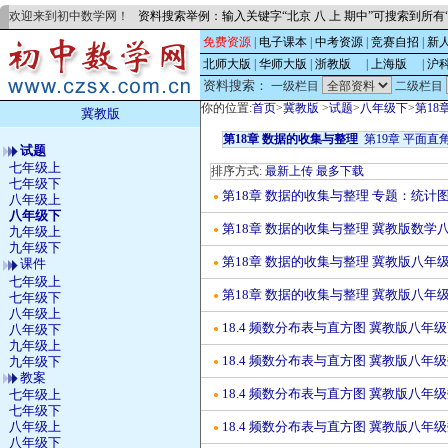
欢迎来到初中数学网！
资料搜索举例：输入关键字“北京 八 上 期中”可搜索到所
免费资源
|
电子课本
|
中考资源
|
竞赛自招
|
新
北师大版
|
华师大版
|
浙教版
的
|
上海版
的
|
沪
资料搜索：
一级栏目
二级栏目
你的位置:
首页
>
冀教版
>
试题
>
八年级下
>
第18
冀教版
第18章 数据的收集与整理
第19章 平面直
试题
七年级上
排序方式:
最新上传
最多下载
七年级下
第18章 数据的收集与整理 专题：统计
●
八年级上
八年级下
第18章 数据的收集与整理 冀教版数学
●
九年级上
九年级下
第18章 数据的收集与整理 冀教版八年
课件
●
七年级上
第18章 数据的收集与整理 冀教版八年
七年级下
●
八年级上
18.4 频数分布表与直方图 冀教版八年
八年级下
●
九年级上
18.4 频数分布表与直方图 冀教版八年
九年级下
●
教案
18.4 频数分布表与直方图 冀教版八年
七年级上
●
七年级下
八年级上
18.4 频数分布表与直方图 冀教版八年
●
八年级下