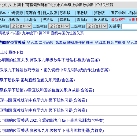
北京 八 上 期中”可搜索到所有“北京市八年级上学期数学期中”相关资源
课本
|
中考资源
|
竞赛自招
|
新人教版
|
苏科版
的
|
湘教版
的
|
冀教版
的
|
五四学制
|
培优
大版
|
浙教版
的
|
上海版
的
|
沪科版
的
|
京教版
的
|
青岛版
的
|
旧人教版
|
最新资料
|
直播
关键字
级栏目
二级栏目
三级栏目
冀教版
>
试题
>
九年级下
>
第29章 直线与圆的位置关系
线与圆的位置关系
第30章 二次函数
第31章 随机事件的概率
第32章 投影与视图
第36
新上传
最多下载
直线与圆的位置关系 冀教版九年级数学下册达标检测(含答案)
教版九下解题技巧专题：圆的切线中常见辅助线的作法(含答案)
级下册数学 圆与直线位置关系周测(含答案)
级数学下册第29章直线和圆的位置关系测试题(含答案)
多边形与圆 冀教版初中数学九年级下册练习题(含答案)
多边形和圆 冀教版初中数学九年级下册练习题(含答案)
线与圆的位置关系 2021年冀教版九年级下册单元测试(含答案)
直线与圆的位置关系 冀教版九年级数学下册巩固检测题(含答案)