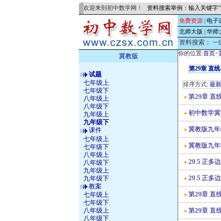
欢迎来到初中数学网！
资料搜索举例：输入关键字“
免费资源
|
电子
北师大版
|
华师
资料搜索：
一
你的位置:
首页
>
冀教版
第29章 直
试题
七年级上
排序方式:
最
七年级下
第29章 
●
八年级上
八年级下
初中数学冀
●
九年级上
九年级下
冀教版九年
课件
●
七年级上
冀教版九年
七年级下
●
八年级上
29.5 正
八年级下
●
九年级上
29.5 正
九年级下
●
教案
第29章 直
七年级上
●
七年级下
八年级上
第29章 
●
八年级下