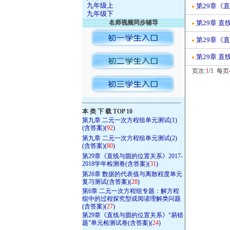
九年级上
第29章《
●
九年级下
名师视频同步辅导
第29章 直
●
第29章《直
●
第29章 直
●
页次:
1
/1 每页
————————————————
本 类 下 载 TOP 10
第九章 二元一次方程组单元测试(1)
(含答案)(
92
)
第九章 二元一次方程组单元测试(2)
(含答案)(
80
)
第29章《直线与圆的位置关系》2017-
2018学年检测卷(含答案)(
31
)
第26章 数据的代表值与离散程度单元
复习测试(含答案)(
28
)
第6章 二元一次方程组专题：解方程
组中的过程探究型或阅读理解类问题
(含答案)(
27
)
第29章《直线与圆的位置关系》“易错
题”单元检测试卷(含答案)(
24
)