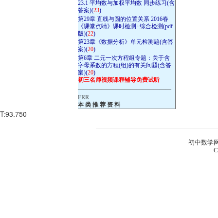
23.1 平均数与加权平均数 同步练习(含
答案)(
23
)
第29章 直线与圆的位置关系 2016春
《课堂点睛》课时检测+综合检测(pdf
版)(
22
)
第23章《数据分析》单元检测题(含答
案)(
20
)
第6章 二元一次方程组专题：关于含
字母系数的方程(组)的有关问题(含答
案)(
20
)
初三名师视频课程辅导免费试听
————————————————
ERR
本 类 推 荐 资 料
T:93.750
初中数学网
C