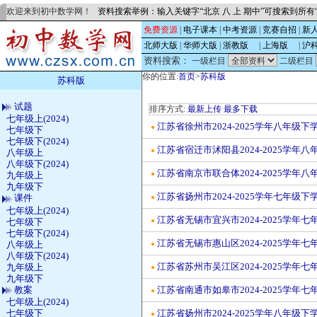
欢迎来到初中数学网！
资料搜索举例：输入关键字“北京 八 上 期中”可搜索到所
免费资源
|
电子课本
|
中考资源
|
竞赛自招
|
新
北师大版
|
华师大版
|
浙教版
的
|
上海版
的
|
沪
资料搜索：
一级栏目
二级栏目
你的位置:
首页
>
苏科版
苏科版
试题
排序方式:
最新上传
最多下载
七年级上(2024)
江苏省徐州市2024-2025学年八年
●
七年级下
七年级下(2024)
江苏省宿迁市沭阳县2024-2025学
●
八年级上
八年级下(2024)
江苏省南京市联合体2024-2025学
●
九年级上
九年级下
江苏省扬州市2024-2025学年七年
课件
●
七年级上(2024)
江苏省无锡市宜兴市2024-2025学
七年级下
●
七年级下(2024)
江苏省无锡市惠山区2024-2025学
八年级上
●
八年级下(2024)
江苏省苏州市吴江区2024-2025学
九年级上
●
九年级下
教案
江苏省南通市如皋市2024-2025学
●
七年级上(2024)
七年级下
江苏省扬州市2024-2025学年八年
●