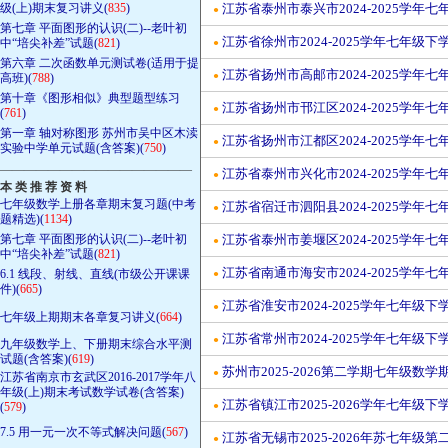
级(上)期末复习讲义(
835
)
江苏省泰州市泰兴市2024-2025学
●
第七章 平面图形的认识(二)--老叶初
江苏省徐州市2024-2025学年七年
中“培尖补差”试题(
821
)
●
第六章 二次函数单元测试卷(适用于提
江苏省扬州市高邮市2024-2025学
●
高班)(
788
)
第十章《图形相似》典型题型练习
江苏省扬州市邗江区2024-2025学
●
(
761
)
第一章 轴对称图形 苏州市吴中区木渎
江苏省扬州市江都区2024-2025学
●
实验中学单元试题(含答案)(
750
)
————————————————
江苏省泰州市兴化市2024-2025学
●
本 类 推 荐 资 料
七年级数学上册各章期末复习题(中考
江苏省宿迁市泗阳县2024-2025学
●
题精选)(
1134
)
第七章 平面图形的认识(二)--老叶初
江苏省泰州市姜堰区2024-2025学
●
中“培尖补差”试题(
821
)
江苏省南通市海安市2024-2025学
6.1 线段、射线、直线(市级公开课课
●
件)(
665
)
江苏省淮安市2024-2025学年七年
●
七年级上期期末各章复习讲义(
664
)
江苏省常州市2024-2025学年七年
●
九年级数学上、下册期末综合水平测
试题(含答案)(
619
)
苏州市2025-2026第二学期七年级数
●
江苏省南京市玄武区2016-2017学年八
年级(上)期末考试数学试卷(含答案)
江苏省镇江市2025-2026学年七年
(
579
)
●
7.5 用一元一次不等式解决问题(
567
)
江苏省无锡市2025-2026年苏七年
●