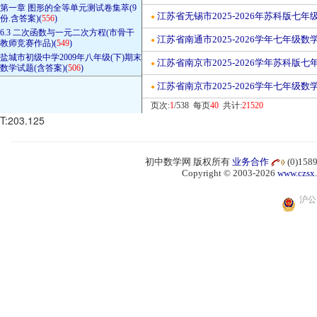
第一章 图形的全等单元测试卷集萃(9
江苏省无锡市2025-2026年苏科版
●
份.含答案)(
556
)
6.3 二次函数与一元二次方程(市骨干
江苏省南通市2025-2026学年七年
●
教师竞赛作品)(
549
)
盐城市初级中学2009年八年级(下)期末
江苏省南京市2025-2026学年苏科版
●
数学试题(含答案)(
506
)
江苏省南京市2025-2026学年七年
●
页次:
1
/538 每页
40
共计:
21520
T:203.125
初中数学网 版权所有
业务合作
(0)15
Copyright © 2003-2026
www.czsx
沪公网