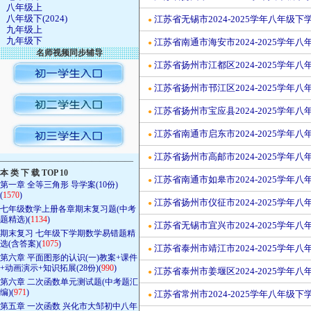
八年级上
八年级下(2024)
江苏省无锡市2024-2025学年八年
●
九年级上
九年级下
江苏省南通市海安市2024-2025学
●
名师视频同步辅导
江苏省扬州市江都区2024-2025学
●
江苏省扬州市邗江区2024-2025学
●
江苏省扬州市宝应县2024-2025学
●
江苏省南通市启东市2024-2025学
●
江苏省扬州市高邮市2024-2025学
●
————————————————
本 类 下 载 TOP 10
江苏省南通市如皋市2024-2025学
●
第一章 全等三角形 导学案(10份)
(
1570
)
江苏省扬州市仪征市2024-2025学
●
七年级数学上册各章期末复习题(中考
题精选)(
1134
)
江苏省无锡市宜兴市2024-2025学
●
期末复习 七年级下学期数学易错题精
选(含答案)(
1075
)
江苏省泰州市靖江市2024-2025学
●
第六章 平面图形的认识(一)教案+课件
+动画演示+知识拓展(28份)(
990
)
江苏省泰州市姜堰区2024-2025学
●
第六章 二次函数单元测试题(中考题汇
编)(
971
)
江苏省常州市2024-2025学年八年
●
第五章 一次函数 兴化市大邹初中八年