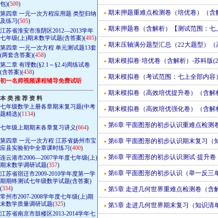
包)(
509
)
期末押题重难点检测卷（培优卷）（含解析
第四章 一元一次方程应用题 类型归纳
●
及练习(
505
)
期末押题卷（含解析）【测试范围：七上全
●
江苏省淮安市淮阴区2012—2013学年
七年级(上)期末数学试题(含答案)(
495
)
期末压轴满分题型汇总（22大题型）（高
●
第四章 一元一次方程 单元测试题13套
(两套含答案)(
458
)
期末模拟卷·培优卷（含解析）-苏科版(20
●
第二章 有理数(§2.1～§2.4)周练试卷
(含答案)(
458
)
期末模拟卷（考试范围：七上全部内容）（
●
初一名师视频课程辅导免费试听
————————————————
期末模拟卷（高效培优提升卷）（含解析）-2
●
本 类 推 荐 资 料
七年级数学上册各章期末复习题(中考
期末模拟卷（高效培优强化卷）（含解析）-2
●
题精选)(
1134
)
第6章 平面图形的初步认识重难点检测卷（
●
七年级上期期末各章复习讲义(
664
)
第四章 一元一次方程 江苏省扬州市宝
第6章 平面图形的初步认识期末复习（知
●
应县实验初中全章课时练习(
400
)
第6章 平面图形的初步认识测试·提升卷（含答
连云港市2006—2007学年度七年级(上)
●
期末数学调研试题(
357
)
第6章 平面图形的初步认识（举一反三单元
江苏省宿迁市2009-2010学年度第一学
●
期期终测试七年级数学试题(含答案)
(
334
)
第5章 走进几何世界重难点检测卷（含解析
●
常州市2007-2008学年度七年级(上)期
末数学质量调研试题(
325
)
第5章 走进几何世界期末复习（知识清单）
●
江苏省南京市鼓楼区2013-2014学年七