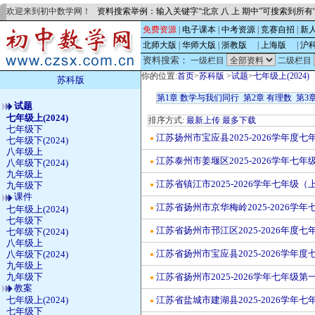
欢迎来到初中数学网！
资料搜索举例：输入关键字“北京 八 上 期中”可搜索到所
免费资源
|
电子课本
|
中考资源
|
竞赛自招
|
新
北师大版
|
华师大版
|
浙教版
的
|
上海版
的
|
沪
资料搜索：
一级栏目
二级栏目
你的位置:
首页
>
苏科版
>
试题
>
七年级上(2024)
苏科版
第1章 数学与我们同行
第2章 有理数
第3
试题
七年级上(2024)
排序方式:
最新上传
最多下载
七年级下
江苏扬州市宝应县2025-2026学年
●
七年级下(2024)
八年级上
江苏泰州市姜堰区2025-2026学年
●
八年级下(2024)
九年级上
江苏省镇江市2025-2026学年七年
九年级下
●
课件
江苏省扬州市京华梅岭2025-2026
七年级上(2024)
●
七年级下
江苏省扬州市邗江区2025-2026年
七年级下(2024)
●
八年级上
江苏省扬州市宝应县2025-2026学
八年级下(2024)
●
九年级上
九年级下
江苏省扬州市2025-2026学年七年
●
教案
七年级上(2024)
江苏省盐城市建湖县2025-2026学
●
七年级下