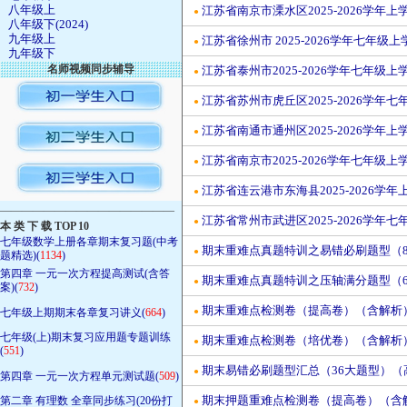
八年级上
江苏省南京市溧水区2025-2026学
●
八年级下(2024)
九年级上
江苏省徐州市 2025-2026学年七年
●
九年级下
名师视频同步辅导
江苏省泰州市2025-2026学年七年
●
江苏省苏州市虎丘区2025-2026学
●
江苏省南通市通州区2025-2026学
●
江苏省南京市2025-2026学年七年
●
江苏省连云港市东海县2025-2026
●
————————————————
江苏省常州市武进区2025-2026学
●
本 类 下 载 TOP 10
七年级数学上册各章期末复习题(中考
期末重难点真题特训之易错必刷题型（84
●
题精选)(
1134
)
第四章 一元一次方程提高测试(含答
期末重难点真题特训之压轴满分题型（64
●
案)(
732
)
期末重难点检测卷（提高卷）（含解析）-苏
七年级上期期末各章复习讲义(
664
)
●
七年级(上)期末复习应用题专题训练
期末重难点检测卷（培优卷）（含解析）-苏
●
(
551
)
期末易错必刷题型汇总（36大题型）（高
●
第四章 一元一次方程单元测试题(
509
)
期末押题重难点检测卷（提高卷）（含解析
第二章 有理数 全章同步练习(20份打
●