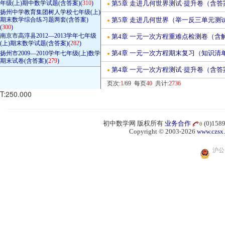
年级(上)期中数学试题(含答案)(
310
)
第5章 走进几何世界测试·提升卷（含答案）-
●
扬州中学教育集团树人学校七年级(上)
期末数学综合练习题两套(含答案)
第5章 走进几何世界（举一反三单元测试·
●
(
300
)
南京市高淳县2012—2013学年七年级
第4章 一元一次方程重难点检测卷（含解析
●
(上)期末数学试题(含答案)(
282
)
第4章 一元一次方程期末复习（知识清单）
扬州市2009—2010学年七年级(上)数学
●
期末试卷(含答案)(
279
)
第4章 一元一次方程测试·提升卷（含答案）-
●
页次:
1
/69 每页
40
共计:
2736
T:250.000
初中数学网 版权所有
业务合作
(0)15
Copyright © 2003-2026
www.czsx
沪公网