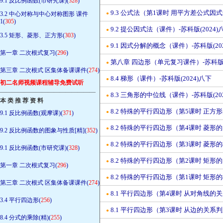
9.1 反比例函数(市研究课)(
328
)
9.3 公式法（第1课时 用平方差公式因式
3.2 中心对称与中心对称图形 课件
●
1(
305
)
9.2 提公因式法（课件）-苏科版(2024)
●
3.5 矩形、菱形、正方形(
303
)
9.1 因式分解的概念（课件）-苏科版(20
●
第一章 二次根式复习(
296
)
第八章 四边形（单元复习课件）-苏科版(2
●
第三章 二次根式 区集体备课课件(
274
)
8.4 梯形（课件）-苏科版(2024)八下
●
初二名师视频课程辅导免费试听
————————————————
8.3 三角形的中位线（课件）-苏科版(20
●
本 类 推 荐 资 料
8.2 特殊的平行四边形（第5课时 正方形
●
9.1 反比例函数(观摩课)(
371
)
8.2 特殊的平行四边形（第4课时 菱形的
●
9.2 反比例函数的图象与性质[精](
352
)
8.2 特殊的平行四边形（第3课时 菱形的
●
9.1 反比例函数(市研究课)(
328
)
8.2 特殊的平行四边形（第2课时 矩形的
●
第一章 二次根式复习(
296
)
8.2 特殊的平行四边形（第1课时 矩形的
●
第三章 二次根式 区集体备课课件(
274
)
8.1 平行四边形（第4课时 从对角线的
●
3.4 平行四边形(
256
)
8.1 平行四边形（第3课时 从边的关系判
●
8.4 分式的乘除(精)(
255
)