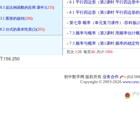
8.1 平行四边形（第2课时 平行四边形
●
9.3 反比例函数的应用 课件1(
233
)
8.1 平行四边形（第1课时 平行四边形
●
3.1 图形的旋转(
206
)
第七章 概率（单元复习课件）-苏科版(20
●
8.2 分式的基本性质(2)(
201
)
7.3 频率与概率（第2课时 用频率估计概
●
7.3 频率与概率（第1课时 频率的稳定性
●
页次:
1
/28 每页
40
共计:
1094
T:156.250
初中数学网 版权所有
业务合作
(0)15
Copyright © 2003-2026
www.czsx
沪公网