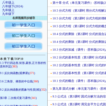
八年级上
第十章 分式（单元复习课件）-苏科版(20
●
八年级下(2024)
九年级上
10.5 分式方程（第3课时 用分式方程解
●
九年级下
名师视频同步辅导
10.5 分式方程（第2课时 分式方程的增
●
10.5 分式方程（第1课时 分式方程的概
●
10.4 分式的乘除（第2课时 分式的混合
●
10.4 分式的乘除（第1课时 分式的乘除
●
10.3 分式的加减（课件）-苏科版(2024
●
————————————————
10.2 分式的基本性质（第3课时 分式的
●
本 类 下 载 TOP 10
1.3 平行四边形,矩形,菱形,正方形的性
10.2 分式的基本性质（第2课时 分式的
●
质和判定(
383
)
10.2 分式的基本性质（第1课时 分式的
9.1 反比例函数(观摩课)(
371
)
●
10.1 分式的概念（课件）-苏科版(2024
3.6 三角形、梯形的中位线(
360
)
●
第九章 因式分解（单元复习课件）-苏科版
●
9.2 反比例函数的图象与性质[精](
352
)
9.3 公式法（第3课时 因式分解方法的综
●
第3章 二次根式复习课件(
341
)
9.3 公式法（第2课时 用完全平方公式因
●