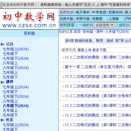
欢迎来到初中数学网！
资料搜索举例：输入关键字“北京 八 上 期中”可搜索到所
免费资源
|
电子课本
|
中考资源
|
竞赛自招
|
新
北师大版
|
华师大版
|
浙教版
的
|
上海版
的
|
沪
资料搜索：
一级栏目
二级栏目
你的位置:
首页
>
苏科版
>
课件
>
八年级下(2024)
苏科版
第6章 数据的收集、整理、描述
第7章 认
试题
七年级上(2024)
排序方式:
最新上传
最多下载
七年级下
11.2 二次根式的乘除（第1课时 二次根
●
七年级下(2024)
八年级上
第十一章 二次根式（单元复习课件）-苏科
●
八年级下(2024)
九年级上
11.3 二次根式的加减（第2课时 二次根
九年级下
●
课件
11.3 二次根式的加减（第1课时 二次根
七年级上(2024)
●
七年级下
11.2 二次根式的乘除（第3课时 分母有
七年级下(2024)
●
八年级上
11.2 二次根式的乘除（第2课时 二次根
八年级下(2024)
●
九年级上
九年级下
11.1 二次根式的概念（第2课时 二次根
●
教案
七年级上(2024)
11.1 二次根式的概念（第1课时 二次根
●
七年级下