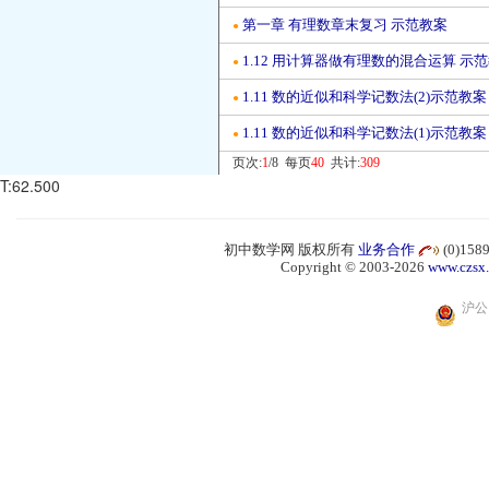
第一章 有理数章末复习 示范教案
●
1.12 用计算器做有理数的混合运算 示
●
1.11 数的近似和科学记数法(2)示范教案
●
1.11 数的近似和科学记数法(1)示范教案
●
页次:
1
/8 每页
40
共计:
309
T:62.500
初中数学网 版权所有
业务合作
(0)15
Copyright © 2003-2026
www.czsx
沪公网