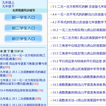
九年级上
九年级下
5.1 二元一次方程和它的解 京改版七
●
名师视频同步辅导
4.4 一元一次不等式的的解法(3)京改
●
4.2 不等式的性质(2)京改版七年级数
●
16.2 一元二次方程应用(1)房山区南梨
●
16.1 一元二次方程2 房山区南梨园中学
●
15.5 三角形中位线定理(2)房山区南梨
●
————————————————
本 类 下 载 TOP 10
15.5 三角形中位线定理(1)房山区南梨
●
七年级上 3.6 一元一次方程的应用(工
程问题)教案(
242
)
15.2 平行四边形与特殊的平行四边形
●
第16章 四边形专题复习教案(折叠与变
换)(
165
)
15.1 多边形(2)房山区南梨园中学导学案
●
九年级上 20.3 二次函数解析式的确定
教案(
153
)
14.3 函数图象的画法(3)函数图象的
●
七年级上 3.6 一元一次方程的应用(水
费和出租车计费问题)教案(
142
)
14.3 函数图象的画法(2)平面直角坐标
●
16.4 特殊的四边形矩形说课稿(
116
)
14.3 函数图象的画法(1)平面直角坐
●
九年级上 20.1 二次函数教案(
109
)
14.2 函数表示法--2房山区南梨园中学
●
九年级上 19.1-19.2 比例线段和黄金分