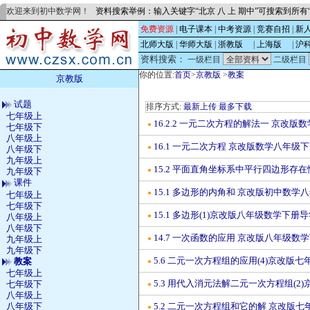
欢迎来到初中数学网！
资料搜索举例：输入关键字“北京 八 上 期中”可搜索到所
免费资源
|
电子课本
|
中考资源
|
竞赛自招
|
新
北师大版
|
华师大版
|
浙教版
的
|
上海版
的
|
沪
资料搜索：
一级栏目
二级栏目
你的位置:
首页
>
京教版
>
教案
京教版
试题
排序方式:
最新上传
最多下载
七年级上
16.2.2 一元二次方程的解法一 京改
●
七年级下
八年级上
16.1 一元二次方程 京改版数学八年级
●
八年级下
九年级上
15.2 平面直角坐标系中平行四边形存
●
九年级下
课件
15.1 多边形的内角和 京改版初中数学
●
七年级上
七年级下
15.1 多边形(1)京改版八年级数学下册
八年级上
●
八年级下
14.7 一次函数的应用 京改版八年级数
九年级上
●
九年级下
5.6 二元一次方程组的应用(4)京改版
教案
●
七年级上
5.3 用代入消元法解二元一次方程组(
七年级下
●
八年级上
八年级下
5.2 二元一次方程组和它的解 京改版
●