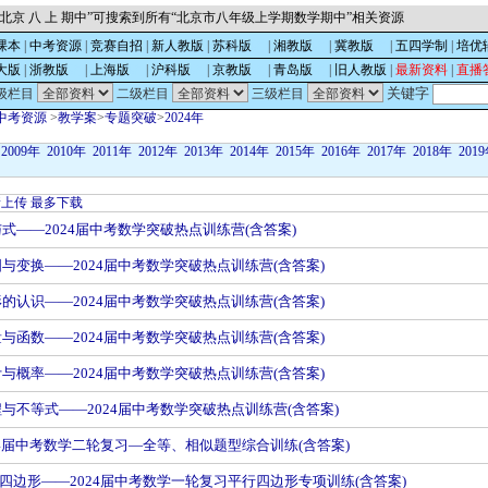
北京 八 上 期中”可搜索到所有“北京市八年级上学期数学期中”相关资源
课本
|
中考资源
|
竞赛自招
|
新人教版
|
苏科版
的
|
湘教版
的
|
冀教版
的
|
五四学制
|
培优
大版
|
浙教版
的
|
上海版
的
|
沪科版
的
|
京教版
的
|
青岛版
的
|
旧人教版
|
最新资料
|
直播
关键字
级栏目
二级栏目
三级栏目
中考资源
>
教学案
>
专题突破
>
2024年
2009年
2010年
2011年
2012年
2013年
2014年
2015年
2016年
2017年
2018年
201
新上传
最多下载
与式——2024届中考数学突破热点训练营(含答案)
图与变换——2024届中考数学突破热点训练营(含答案)
形的认识——2024届中考数学突破热点训练营(含答案)
量与函数——2024届中考数学突破热点训练营(含答案)
计与概率——2024届中考数学突破热点训练营(含答案)
程与不等式——2024届中考数学突破热点训练营(含答案)
24届中考数学二轮复习—全等、相似题型综合训练(含答案)
四边形——2024届中考数学一轮复习平行四边形专项训练(含答案)