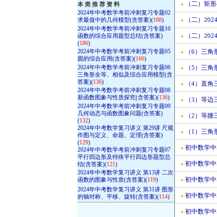
（二）矩形
本 类 推 荐 资 料
●
2024年中考数学考前冲刺复习专题02
（二）20
求最值中的几何模型(含答案)(
188
)
●
2024年中考数学考前冲刺复习专题10
（二）20
函数的综合应用题型总结(含答案)
●
(
186
)
2024年中考数学考前冲刺复习专题05
（6）三角
●
圆的综合应用(含答案)(
160
)
2024年中考数学考前冲刺复习专题06
（5）三角
●
三角形全等、相似及综合应用模型(含
答案)(
136
)
（4）直角
●
2024年中考数学考前冲刺复习专题08
新函数图象与性质探究(含答案)(
136
)
（3）等边
●
2024年中考数学考前冲刺复习专题09
几何动态与函数图象问题(含答案)
（2）等腰
●
(
132
)
2024年中考数学复习讲义 第29讲 尺规
（1）三角
●
作图与定义、命题、定理(含答案)
(
129
)
初中数学中
●
2024年中考数学考前冲刺复习专题07
平行四边形及特殊平行四边形题型总
初中数学中
结(含答案)(
121
)
●
2024年中考数学复习讲义 第13讲 二次
初中数学中
函数的图象与性质(含答案)(
119
)
●
2024年中考数学复习讲义 第31讲 图形
初中数学中
的轴对称、平移、旋转(含答案)(
114
)
●
初中数学中
●