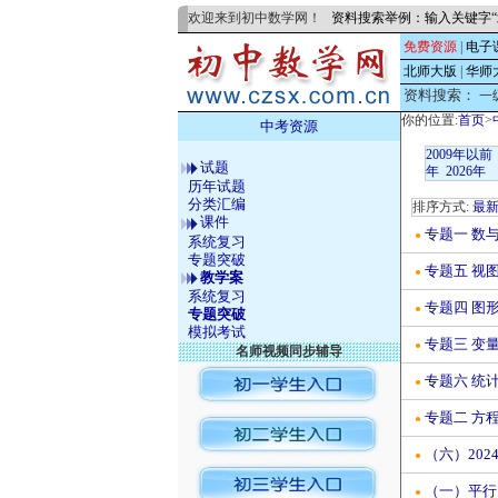
欢迎来到初中数学网！
资料搜索举例：输入关键字“
免费资源
|
电子
北师大版
|
华师
资料搜索：
一
你的位置:
首页
>
中考资源
2009年以前
试题
年
2026年
历年试题
分类汇编
排序方式:
最
课件
专题一 数
●
系统复习
专题突破
专题五 视
●
教学案
系统复习
专题四 图
●
专题突破
模拟考试
专题三 变
●
名师视频同步辅导
专题六 统
●
专题二 方
●
（六）20
●
（一）平行
●