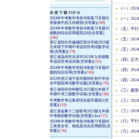
————————————————
（一）20
●
本 类 下 载 TOP 10
2024年中考数学考前冲刺复习专题02
（一）20
●
求最值中的几何模型(含答案)(
188
)
2024年中考数学考前冲刺复习专题10
（五）平行
●
函数的综合应用题型总结(含答案)
(
186
)
（五）20
●
浙江省绍兴市越城区部分学校2023届
九年级下学期中考适应性考试数学试
（五）20
●
卷(含答案)(
179
)
浙江省温州市乐清市2023年九年级数
（四）正方
●
学适应性考试试卷(含答案)(
165
)
2024年中考数学考前冲刺复习专题05
（四）20
●
圆的综合应用(含答案)(
160
)
2023年浙江省宁波市鄞州区初中学业
（四）20
●
水平模拟考试数学试题(含答案)(
159
)
浙江省绍兴市柯桥区2023届九年级下
（三）菱形
●
学期中考三模数学试卷(含答案)(
148
)
中考数学考点集训综合提升题组1(含
（三）20
●
答案)(
143
)
（三）20
浙江省金衢十二校联考2023届九年级
●
中考模拟数学试卷(含答案).doc(
137
)
（六）平行
2024年中考数学考前冲刺复习专题06
●
三角形全等、相似及综合应用模型(含
答案)(
136
)
（六）20
●
————————————————