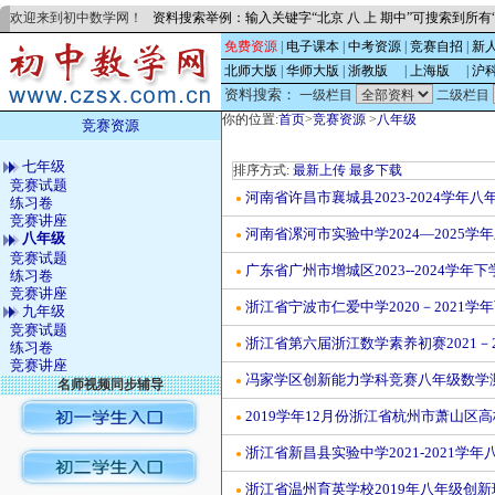
欢迎来到初中数学网！
资料搜索举例：输入关键字“北京 八 上 期中”可搜索到所
免费资源
|
电子课本
|
中考资源
|
竞赛自招
|
新
北师大版
|
华师大版
|
浙教版
的
|
上海版
的
|
沪
资料搜索：
一级栏目
二级栏目
你的位置:
首页
>
竞赛资源
>
八年级
竞赛资源
七年级
排序方式:
最新上传
最多下载
竞赛试题
河南省许昌市襄城县2023-2024学年
●
练习卷
竞赛讲座
河南省漯河市实验中学2024—2025
●
八年级
竞赛试题
广东省广州市增城区2023--2024学
●
练习卷
竞赛讲座
浙江省宁波市仁爱中学2020－2021学
●
九年级
竞赛试题
浙江省第六届浙江数学素养初赛2021－
●
练习卷
竞赛讲座
冯家学区创新能力学科竞赛八年级数学测
●
名师视频同步辅导
2019学年12月份浙江省杭州市萧山区
●
浙江省新昌县实验中学2021-2021学年
●
浙江省温州育英学校2019年八年级创新
●