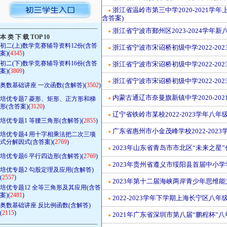
浙江省温岭市第三中学2020-2021学年上
●
含答案)
————————————————
浙江省宁波市鄞州区2023-2024学年新
●
本 类 下 载 TOP 10
初二(上)数学竞赛辅导资料12份(含答
浙江省宁波市宋诏桥初级中学2022-20
●
案)(
4345
)
初二(下)数学竞赛辅导资料16份(含答
浙江省宁波市宋诏桥初级中学2022-20
●
案)(
3809
)
浙江省宁波市宋诏桥初级中学2022-20
●
奥数基础讲座 一次函数(含解答)(
3502
)
内蒙古通辽市奈曼旗新镇中学2020-2
培优专题7 菱形、矩形、正方形和梯
●
形(含答案)(
3120
)
辽宁省铁岭市某校2022-2023学年八年
●
培优专题1 等腰三角形(含解答)(
2855
)
广东省惠州市小金茂峰学校2022-20
●
培优专题4 用十字相乘法把二次三项
式分解因式(含答案)(
2769
)
2023年山东省青岛市市北区“未来之
●
培优专题6 平行四边形(含解答)(
2769
)
2023年贵州省遵义市绥阳县首届中小学
●
培优专题2 勾股定理及应用(含解答)
(
2557
)
2023年第十二届海峡两岸青少年思维能
●
培优专题12 全等三角形及其应用(含答
案)(
2481
)
2022-2023学年下学期上海长宁区八年
●
奥数基础讲座 反比例函数(含解答)
(
2115
)
2021年广东省深圳市第八届“鹏程杯”
●
————————————————