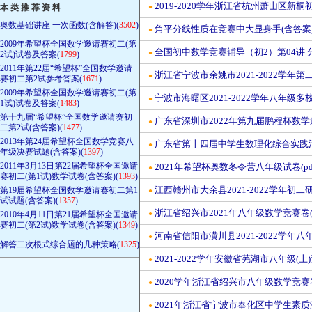
2019-2020学年浙江省杭州萧山区新
本 类 推 荐 资 料
●
奥数基础讲座 一次函数(含解答)(
3502
)
角平分线性质在竞赛中大显身手(含答案
●
2009年希望杯全国数学邀请赛初二(第
全国初中数学竞赛辅导（初2）第04讲 
●
2试)试卷及答案(
1799
)
2011年第22届“希望杯”全国数学邀请
浙江省宁波市余姚市2021-2022学
●
赛初二第2试参考答案(
1671
)
2009年希望杯全国数学邀请赛初二(第
宁波市海曙区2021-2022学年八年级
●
1试)试卷及答案(
1483
)
第十九届“希望杯”全国数学邀请赛初
广东省深圳市2022年第九届鹏程杯数学邀
●
二第2试(含答案)(
1477
)
2013年第24届希望杯全国数学竞赛八
广东省第十四届中学生数理化综合实践活动
●
年级决赛试题(含答案)(
1397
)
2011年3月13日第22届希望杯全国邀请
2021年希望杯奥数冬令营八年级试卷(pd
●
赛初二(第1试)数学试卷(含答案)(
1393
)
江西赣州市大余县2021-2022学年初
第19届希望杯全国数学邀请赛初二第1
●
试试题(含答案)(
1357
)
浙江省绍兴市2021年八年级数学竞赛卷
2010年4月11日第21届希望杯全国邀请
●
赛初二(第2试)数学试卷(含答案)(
1349
)
河南省信阳市潢川县2021-2022学年八
●
解答二次根式综合题的几种策略(
1325
)
2021-2022学年安徽省芜湖市八年级(
●
2020学年浙江省绍兴市八年级数学竞赛
●
2021年浙江省宁波市奉化区中学生素质测
●