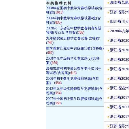
湖南省凤凰
本 类 推 荐 资 料
●
2008年全国初中数学竞赛模拟试卷(含
江苏省苏州市
答案)(
1013
)
●
2006年初中数学竞赛模拟试题4套(含
四川省川大附
●
答案)(
835
)
2009年广东省初中数学竞赛初赛命题
2020年
●
预测(共35页,含答案)(
769
)
九年级实验班数学竞赛试卷(含答案)
浙江省202
●
(
747
)
数学奥林匹克初中训练题10套(含答案)
浙江省202
●
(
687
)
2008年九年级数学竞赛试题(2)(含答
浙江省202
●
案)(
670
)
温州市农村初中教师数学专业知识竞
浙江省202
●
赛试卷(含答案)(
613
)
浙江省202
2006年初中数学竞赛模拟试题(含答
●
案) (
554
)
浙江省温州
2012年九年级实验班数学竞赛试卷(含
●
答案)(
554
)
浙江省20
●
2007年全国初中数学联赛模拟试题(含
答案)(
550
)
浙江省20
●
浙江省20
●
江苏省苏州
●