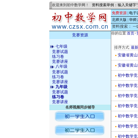
欢迎来到初中数学网！
资料搜索举例：输入关键字“
免费资源
|
电子
北师大版
|
华师
资料搜索：
一
你的位置:
首页
>
竞赛资源
七年级
排序方式:
最
竞赛试题
安徽省黄山
●
练习卷
竞赛讲座
安徽省黄山
●
八年级
竞赛试题
初中数学竞
●
练习卷
竞赛讲座
初中数学竞
●
九年级
竞赛试题
初中数学竞
●
练习卷
竞赛讲座
初中数学竞
●
名师视频同步辅导
初中数学竞
●
初中数学竞
●
初中数学竞
●