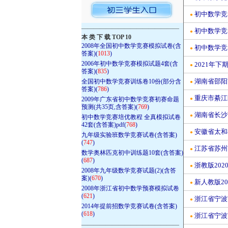
初中数学竞
●
————————————————
初中数学竞
●
本 类 下 载 TOP 10
2008年全国初中数学竞赛模拟试卷(含
初中数学竞
●
答案)(
1013
)
2006年初中数学竞赛模拟试题4套(含
2021年下
●
答案)(
835
)
湖南省邵阳
全国初中数学竞赛训练卷10份(部分含
●
答案)(
786
)
重庆市綦江
2009年广东省初中数学竞赛初赛命题
●
预测(共35页,含答案)(
769
)
湖南省长沙市
●
初中数学竞赛培优教程 全真模拟试卷
42套(含答案)pdf(
768
)
安徽省太和
●
九年级实验班数学竞赛试卷(含答案)
(
747
)
江苏省苏州市
●
数学奥林匹克初中训练题10套(含答案)
(
687
)
浙教版20
●
2008年九年级数学竞赛试题(2)(含答
案)(
670
)
新人教版2
●
2008年浙江省初中数学预赛模拟试卷
(
621
)
浙江省宁波
●
2014年提前招数学竞赛试卷(含答案)
(
618
)
浙江省宁波
●
————————————————