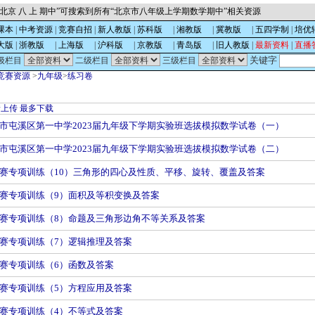
北京 八 上 期中”可搜索到所有“北京市八年级上学期数学期中”相关资源
课本
|
中考资源
|
竞赛自招
|
新人教版
|
苏科版
的
|
湘教版
的
|
冀教版
的
|
五四学制
|
培优
大版
|
浙教版
的
|
上海版
的
|
沪科版
的
|
京教版
的
|
青岛版
的
|
旧人教版
|
最新资料
|
直播
关键字
级栏目
二级栏目
三级栏目
竞赛资源
>
九年级
>
练习卷
新上传
最多下载
市屯溪区第一中学2023届九年级下学期实验班选拔模拟数学试卷（一）
市屯溪区第一中学2023届九年级下学期实验班选拔模拟数学试卷（二）
赛专项训练（10）三角形的四心及性质、平移、旋转、覆盖及答案
赛专项训练（9）面积及等积变换及答案
赛专项训练（8）命题及三角形边角不等关系及答案
赛专项训练（7）逻辑推理及答案
赛专项训练（6）函数及答案
赛专项训练（5）方程应用及答案
赛专项训练（4）不等式及答案