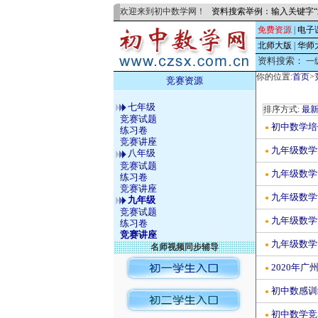
欢迎来到初中数学网！
资料搜索举例：输入关键字“
免费资源
|
电子
北师大版
|
华师
资料搜索：
一
你的位置:
首页
>
竞赛资源
七年级
排序方式:
最
竞赛试题
初中数学培
●
练习卷
竞赛讲座
九年级数学
●
八年级
竞赛试题
九年级数学
●
练习卷
竞赛讲座
九年级数学
●
九年级
竞赛试题
九年级数学
●
练习卷
竞赛讲座
九年级数学
●
名师视频同步辅导
2020年
●
初中数感训
●
初中数学竞
●