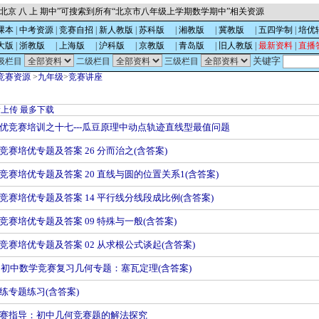
北京 八 上 期中”可搜索到所有“北京市八年级上学期数学期中”相关资源
课本
|
中考资源
|
竞赛自招
|
新人教版
|
苏科版
的
|
湘教版
的
|
冀教版
的
|
五四学制
|
培优
大版
|
浙教版
的
|
上海版
的
|
沪科版
的
|
京教版
的
|
青岛版
的
|
旧人教版
|
最新资料
|
直播
关键字
级栏目
二级栏目
三级栏目
竞赛资源
>
九年级
>
竞赛讲座
新上传
最多下载
优竞赛培训之十七---瓜豆原理中动点轨迹直线型最值问题
竞赛培优专题及答案 26 分而治之(含答案)
竞赛培优专题及答案 20 直线与圆的位置关系1(含答案)
竞赛培优专题及答案 14 平行线分线段成比例(含答案)
竞赛培优专题及答案 09 特殊与一般(含答案)
竞赛培优专题及答案 02 从求根公式谈起(含答案)
广州初中数学竞赛复习几何专题：塞瓦定理(含答案)
练专题练习(含答案)
赛指导：初中几何竞赛题的解法探究