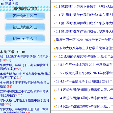
慧教名师
1.1 第2课时 人类离不开数学 华东师
●
名师视频同步辅导
1.1 第1课时 数学伴我们成长3 华东
●
1.1 第1课时 数学伴我们成长2 华东
●
1.1 第1课时 数学伴我们成长1 华东
●
重庆市万州区2020_2021学年第一
●
————————————————
华东师大版八年级上册数学单元综合能力检
●
本 类 下 载 TOP 10
初一(上)期末考试数学试卷(华师大版)
4.5.2 线段的长短比较-华东师大版七
●
(
150679
)
13.5.3 角平分线练习题 2021年秋
华师大版八年级（下）期末数学测试
●
题(含答案)(
9624
)
13.5.2 线段的垂直平分线 2021年
●
华师大版 第11章 平移与旋转单元测试
卷(无答案)(
3614
)
13.4.1 作一条线段等于已知线段 20
●
七年级上学期半期数学测试题(华师大
版)(
3582
)
13.4 尺规作图(第4课时)-华东师大版
●
江苏省张家港二中初二数学期中考试
卷(含答案)(
3025
)
13.4 尺规作图(第3课时)-华东师大版
●
华师大版 七年级上学期期中数学复习
题(
2997
)
13.4 尺规作图(第2课时)-华东师大版
●
华师大版八年级数学上册11至13章第
二次月考数学试卷(
2988
)