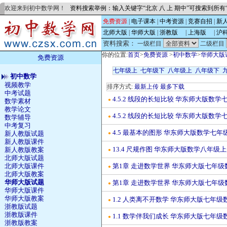
欢迎来到初中数学网！
资料搜索举例：输入关键字“北京 八 上 期中”可搜索到所
免费资源
|
电子课本
|
中考资源
|
竞赛自招
|
新
北师大版
|
华师大版
|
浙教版
的
|
上海版
的
|
沪
资料搜索：
一级栏目
二级栏目
你的位置:
首页
>
免费资源
>
初中数学
>
华师大版
免费资源
七年级上
七年级下
八年级上
八年级下
初中数学
视频教学
排序方式:
最新上传
最多下载
中考试题
4.5.2 线段的长短比较 华东师大版数
●
数学素材
教学论文
4.5.2 线段的长短比较 华东师大版数
●
数学辅导
中考复习
4.5 最基本的图形 华东师大版数学七年
新人教版试题
●
新人教版课件
13.4 尺规作图 华东师大版数学八年级
新人教版教案
●
北师大版试题
第1章 走进数学世界 华东师大版七年级
北师大版课件
●
北师大版教案
华师大版试题
第1章 走进数学世界 华东师大版七年级
●
华师大版课件
华师大版教案
1.2 人类离不开数学 华东师大版七年级
●
浙教版试题
浙教版课件
1.1 数学伴我们成长 华东师大版七年级
●
浙教版教案