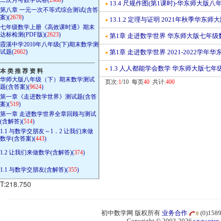
13.4 尺规作图(第1课时)-华东师大版
●
第八章 一元一次不等式综合测试(含答
案)(
2678
)
13.1.2 定理与证明 2021年秋季华
●
七年级数学上册《高效课时通》期末
达标检测(PDF版)(
2623
)
第1章 走进数学世界 华东师大版七年级
●
霞溪中学2010年八年级(下)期末数学测
试题(
2602
)
第1章 走进数学世界 2021-2022学
●
————————————————
1.3 人人都能学会数学 华东师大版七年
●
本 类 推 荐 资 料
华师大版八年级（下）期末数学测试
页次:
1
/10 每页
40
共计:
400
题(含答案)(
9624
)
第一章《走进数学世界》测试题(含答
案)(
519
)
第一章 走进数学世界全章回顾与测试
(含解答)(
514
)
1.1 与数学交朋友～1．2 让我们来做
数学(含答案)(
443
)
1.2 让我们来做数学(含解答)(
374
)
1.1 与数学交朋友(含解答)(
355
)
T:218.750
初中数学网 版权所有
业务合作
(0)15
Copyright © 2003-2026
www.czsx