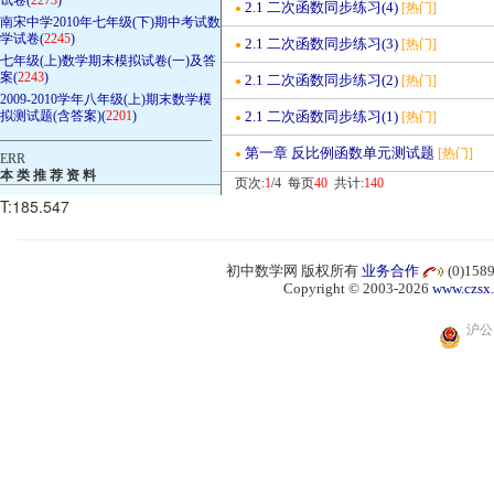
2.1 二次函数同步练习(4)
[热门]
●
南宋中学2010年七年级(下)期中考试数
学试卷(
2245
)
2.1 二次函数同步练习(3)
[热门]
●
七年级(上)数学期末模拟试卷(一)及答
案(
2243
)
2.1 二次函数同步练习(2)
[热门]
●
2009-2010学年八年级(上)期末数学模
拟测试题(含答案)(
2201
)
2.1 二次函数同步练习(1)
[热门]
●
————————————————
第一章 反比例函数单元测试题
[热门]
●
ERR
本 类 推 荐 资 料
页次:
1
/4 每页
40
共计:
140
T:185.547
初中数学网 版权所有
业务合作
(0)15
Copyright © 2003-2026
www.czsx
沪公网