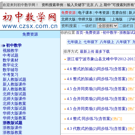
欢迎来到初中数学网！
资料搜索举例：输入关键字“北京 八 上 期中”可搜索到所
免费资源
|
电子课本
|
中考资源
|
竞赛自招
|
新
北师大版
|
华师大版
|
浙教版
的
|
上海版
的
|
沪
资料搜索：
一级栏目
二级栏目
你的位置:
首页
>
免费资源
>
初中数学
>
浙教版试
免费资源
七年级上
七年级下
八年级上
八年级下
初中数学
视频教学
排序方式:
最新上传
最多下载
中考试题
浙江省宁波市象山县文峰中学2012-20
●
数学素材
教学论文
4.6 整式的加减(2)同步练习(含答案)
[热门
●
数学辅导
中考复习
4.6 整式的加减(1)同步练习(含答案)
[热门
新人教版试题
●
新人教版课件
4.5 合并同类项(3)同步练习(含答案)
[热门
新人教版教案
●
北师大版试题
4.5 合并同类项(2)同步练习(含答案)
北师大版课件
[热门
●
北师大版教案
华师大版试题
4.5 合并同类项(1)同步练习(含答案)
[热门
●
华师大版课件
华师大版教案
4.4 整式 同步练习(含答案)
[热门]
●
浙教版试题
浙教版课件
4.3 代数式的值(2)同步练习(含答案)
[热门
●
浙教版教案