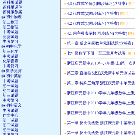
苏科版试题
4.3 代数式的值(1)同步练习(含答案)
[热门
●
苏科版课件
苏科版教案
4.2 代数式(2)同步练习(含答案)
[热门]
●
初中物理
初二物理
4.2 代数式(1)同步练习(含答案)
[热门]
●
初三物理
中考试题
4.1 用字母表示数 同步练习(含答案)
[热
●
竞赛试题
中考复习
第一章 反比例函数单元测试题(含答案)
●
初中化学
初三化学
七年级数学下册一至三章月考试卷
[热门
●
中考试题
化学竞赛
浙江庆元新中2010年八年级(上)第一
●
中考复习
数学竞赛
第三章 直棱柱 浙江庆元新中单元测试
●
初中英语
中考试题
第二章 特殊三角形 浙江庆元新中单元
●
初一试题
初二试题
浙江庆元新中2010学年九年级数学上册
●
初三试题
中考复习
浙江庆元新中2010学年九年级数学上册
●
初中语文
中考试题
浙江庆元新中2010学年九年级数学上册
●
作文中心
初一试题
第一章 反比例函数 浙江庆元新中基础训
●
初二试题
初三试题
第一章 反比例函数 浙江庆元新中基础训
●
中考复习