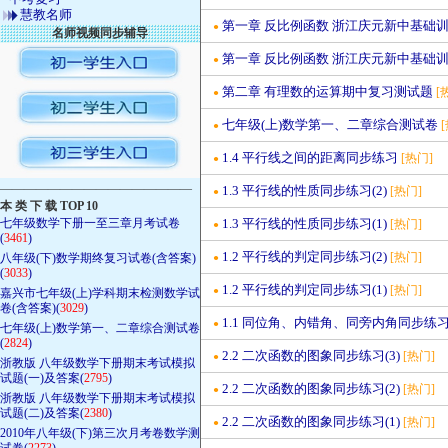
慧教名师
第一章 反比例函数 浙江庆元新中基础训
●
名师视频同步辅导
第一章 反比例函数 浙江庆元新中基础训
●
第二章 有理数的运算期中复习测试题
[
●
七年级(上)数学第一、二章综合测试卷
●
1.4 平行线之间的距离同步练习
[热门]
●
————————————————
1.3 平行线的性质同步练习(2)
[热门]
●
本 类 下 载 TOP 10
七年级数学下册一至三章月考试卷
1.3 平行线的性质同步练习(1)
[热门]
●
(
3461
)
1.2 平行线的判定同步练习(2)
[热门]
八年级(下)数学期终复习试卷(含答案)
●
(
3033
)
1.2 平行线的判定同步练习(1)
[热门]
●
嘉兴市七年级(上)学科期末检测数学试
卷(含答案)(
3029
)
1.1 同位角、内错角、同旁内角同步练
●
七年级(上)数学第一、二章综合测试卷
(
2824
)
2.2 二次函数的图象同步练习(3)
[热门]
●
浙教版 八年级数学下册期末考试模拟
试题(一)及答案(
2795
)
2.2 二次函数的图象同步练习(2)
[热门]
●
浙教版 八年级数学下册期末考试模拟
试题(二)及答案(
2380
)
2.2 二次函数的图象同步练习(1)
[热门]
●
2010年八年级(下)第三次月考卷数学测
试卷(
2273
)