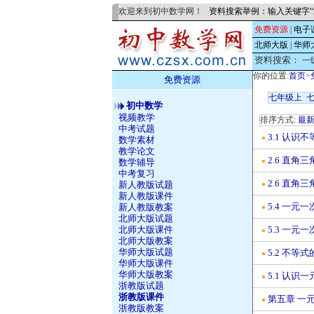
欢迎来到初中数学网！
资料搜索举例：输入关键字“
免费资源
|
电子
北师大版
|
华师
资料搜索：
一
你的位置:
首页
>
免费资源
七年级上
初中数学
视频教学
排序方式:
最
中考试题
3.1 认识
●
数学素材
教学论文
2.6 直角三
●
数学辅导
中考复习
2.6 直角
新人教版试题
●
新人教版课件
5.4 一
新人教版教案
●
北师大版试题
5.3 一元
北师大版课件
●
北师大版教案
华师大版试题
5.2 不
●
华师大版课件
华师大版教案
5.1 认
●
浙教版试题
浙教版课件
第五章 一元
●
浙教版教案