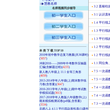
慧教名师
3.2 直棱
●
名师视频同步辅导
3.1 认识
●
1.4 平行
●
1.3 平行线
●
1.3 平行线
●
————————————————
1.2 平行线
●
本 类 下 载 TOP 10
2010年初中数学总复习教案(共36课时)
1.2 平行线
●
(
5057
)
1.1 同位
冲刺2010——2009年中考数学压轴题
●
汇编(含解题过程)(
4235
)
7.5 一次
●
新人教八年级上 11.1 全等三角形
(
4059
)
7.5 一次
●
2013-2014学年八年级(上)期末数学练
习卷(含答案)(
3647
)
7.4 一次函
●
2010-2011学年八年级(上)期中考试数
学模拟试题(
3613
)
7.4 一次函
●
2017-2018学年人教版八年级数学(上)
期末模拟检测试卷(pdf版,含答案)
7.3 一次函
●
(
3534
)
北师八上 4.1.1 平行四边形性质(1)课件