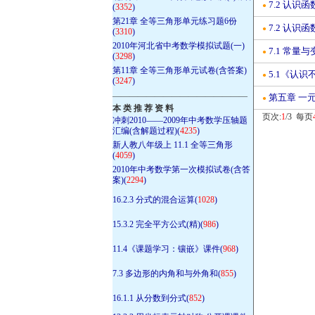
7.2 认识函数
●
(
3352
)
第21章 全等三角形单元练习题6份
7.2 认识函数
●
(
3310
)
2010年河北省中考数学模拟试题(一)
7.1 常量
●
(
3298
)
第11章 全等三角形单元试卷(含答案)
5.1《认
●
(
3247
)
————————————————
第五章 一
●
本 类 推 荐 资 料
页次:
1
/3 每页
冲刺2010——2009年中考数学压轴题
汇编(含解题过程)(
4235
)
新人教八年级上 11.1 全等三角形
(
4059
)
2010年中考数学第一次模拟试卷(含答
案)(
2294
)
16.2.3 分式的混合运算(
1028
)
15.3.2 完全平方公式(精)(
986
)
11.4《课题学习：镶嵌》课件(
968
)
7.3 多边形的内角和与外角和(
855
)
16.1.1 从分数到分式(
852
)