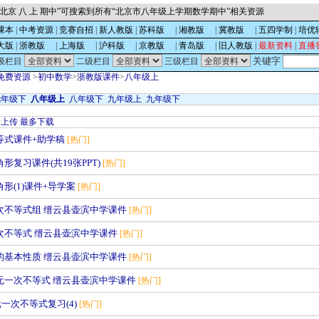
北京 八 上 期中”可搜索到所有“北京市八年级上学期数学期中”相关资源
课本
|
中考资源
|
竞赛自招
|
新人教版
|
苏科版
的
|
湘教版
的
|
冀教版
的
|
五四学制
|
培优
大版
|
浙教版
的
|
上海版
的
|
沪科版
的
|
京教版
的
|
青岛版
的
|
旧人教版
|
最新资料
|
直播
关键字
级栏目
二级栏目
三级栏目
免费资源
>
初中数学
>
浙教版课件
>
八年级上
七年级下
八年级上
八年级下
九年级上
九年级下
新上传
最多下载
不等式课件+助学稿
[热门]
角形复习课件(共19张PPT)
[热门]
三角形(1)课件+导学案
[热门]
元一次不等式组 缙云县壶滨中学课件
[热门]
一次不等式 缙云县壶滨中学课件
[热门]
等式的基本性质 缙云县壶滨中学课件
[热门]
识一元一次不等式 缙云县壶滨中学课件
[热门]
一次不等式复习(4)
[热门]