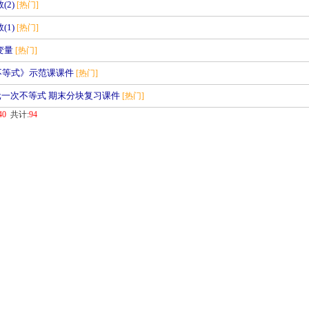
(2)
[热门]
(1)
[热门]
与变量
[热门]
识不等式》示范课课件
[热门]
元一次不等式 期末分块复习课件
[热门]
40
共计:
94