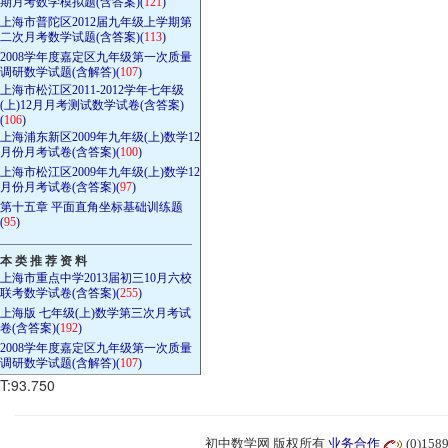
期月考数学模拟题(含答案)(
121
)
上海市普陀区2012届九年级上学期第
二次月考数学试题(含答案)(
113
)
2008学年度嘉定区九年级第一次质量
调研数学试题(含解答)(
107
)
上海市松江区2011-2012学年七年级
(上)12月月考测试数学试卷(含答案)
(
106
)
上海浦东新区2009年九年级(上)数学12
月份月考试卷(含答案)(
100
)
上海市松江区2009年九年级(上)数学12
月份月考试卷(含答案)(
97
)
第十五章 平面直角坐标基础训练题
(
95
)
————————————————
本 类 推 荐 资 料
上海市重点中学2013届初三10月六校
联考数学试卷(含答案)(
255
)
上海版 七年级(上)数学第三次月考试
卷(含答案)(
192
)
2008学年度嘉定区九年级第一次质量
调研数学试题(含解答)(
107
)
T:93.750
初中数学网 版权所有
业务合作
(0)15