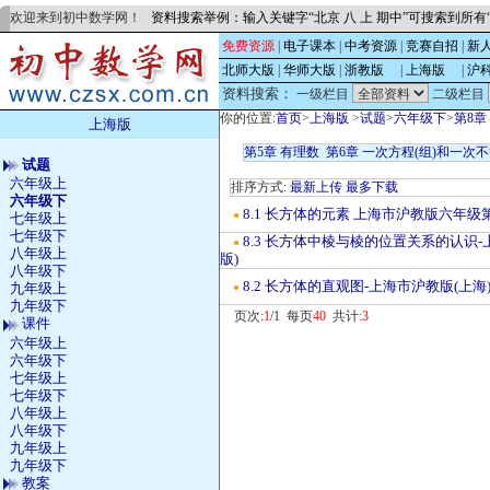
欢迎来到初中数学网！
资料搜索举例：输入关键字“北京 八 上 期中”可搜索到所
免费资源
|
电子课本
|
中考资源
|
竞赛自招
|
新
北师大版
|
华师大版
|
浙教版
的
|
上海版
的
|
沪
资料搜索：
一级栏目
二级栏目
你的位置:
首页
>
上海版
>
试题
>
六年级下
>
第8章
上海版
第5章 有理数
第6章 一次方程(组)和一次不
试题
六年级上
排序方式:
最新上传
最多下载
六年级下
8.1 长方体的元素 上海市沪教版六年级
●
七年级上
七年级下
8.3 长方体中棱与棱的位置关系的认识
●
八年级上
版)
八年级下
8.2 长方体的直观图-上海市沪教版(上
九年级上
●
九年级下
页次:
1
/1 每页
40
共计:
3
课件
六年级上
六年级下
七年级上
七年级下
八年级上
八年级下
九年级上
九年级下
教案