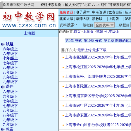
欢迎来到初中数学网！
资料搜索举例：输入关键字“北京 八 上 期中”可搜索到所
免费资源
|
电子课本
|
中考资源
|
竞赛自招
|
新
北师大版
|
华师大版
|
浙教版
的
|
上海版
的
|
沪
资料搜索：
一级栏目
二级栏目
你的位置:
首页
>
上海版
>
试题
>
七年级上
上海版
第9章 整式
第10章 分式
第11章 图形的运
试题
六年级上
排序方式:
最新上传
最多下载
六年级下
上海市杨浦区2025-2026学年七年
●
七年级上
七年级下
上海市松江区2025-2026学年七年
●
八年级上
八年级下
上海市莘松、莘城等联考2025-202
九年级上
●
九年级下
上海市普陀区2025-2026学年七年
课件
●
六年级上
上海市浦东新区部分学校2025-202
六年级下
●
七年级上
上海市闵行区2025-2026学年七年
七年级下
●
八年级上
八年级下
上海市静安区2025-2026学年七年
●
九年级上
九年级下
上海市金山区部分学校联考2025-20
●
教案