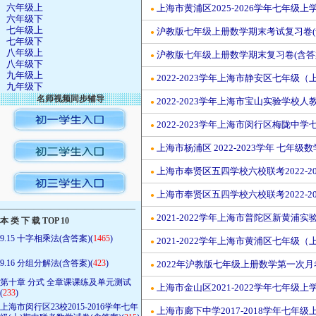
六年级上
上海市黄浦区2025-2026学年七年
●
六年级下
七年级上
沪教版七年级上册数学期末考试复习卷(
●
七年级下
八年级上
沪教版七年级上册数学期末复习卷(含答
●
八年级下
九年级上
2022-2023学年上海市静安区七年级
●
九年级下
名师视频同步辅导
2022-2023学年上海市宝山实验学校
●
2022-2023学年上海市闵行区梅陇中
●
上海市杨浦区 2022-2023学年 七年
●
上海市奉贤区五四学校六校联考2022-2
●
上海市奉贤区五四学校六校联考2022-2
●
————————————————
2021-2022学年上海市普陀区新黄浦
●
本 类 下 载 TOP 10
9.15 十字相乘法(含答案)(
1465
)
2021-2022学年上海市黄浦区七年级
●
9.16 分组分解法(含答案)(
423
)
2022年沪教版七年级上册数学第一次月
●
第十章 分式 全章课课练及单元测试
上海市金山区2021-2022学年七年级
●
(
233
)
上海市闵行区23校2015-2016学年七年
上海市廊下中学2017-2018学年七年
●