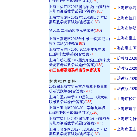
(上)期中数学试题(含答案)(
220
)
上海市徐汇区2012届九年级(上)期终学
上海市嘉定
●
习能力诊断数学试题(含答案)(
185
)
上海市普陀区2012年12月26日九年级
上海市虹口区
●
期终数学调研试卷(含答案)(
183
)
上海市崇明区
●
第26章 二次函数单元测试卷(
169
)
上海市宝山区
上海市嘉定区2015年中考一模(即期末)
●
数学试题(含答案)(
167
)
海市宝山区2
●
上海市黄浦区2010-2011学年九年级
(上)期末数学试卷(含答案)(
165
)
沪教版202
●
上海市松江区2012届九年级(上)期末质
量调研考试数学试题(含答案)(
158
)
沪教版202
●
初三名师视频课程辅导免费试听
————————————————
沪教版20
●
本 类 推 荐 资 料
2013届上海市初三重点班教学质量调
沪教版202
●
研考试数学卷(含答案)(
266
)
上海市重点中学2013届初三10月六校
上海市松江区
●
联考数学试卷(含答案)(
255
)
上海市宝山区2010-2011学年九年级
上海市建平西
●
(上)期中数学试题(含答案)(
220
)
上海市徐汇区2012届九年级(上)期终学
上海市闵行区
●
习能力诊断数学试题(含答案)(
185
)
上海市宝山区
上海市普陀区2012年12月26日九年级
●
期终数学调研试卷(含答案)(
183
)