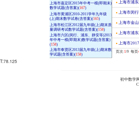
上海市浦东
●
上海市嘉定区2015年中考一模(即期末)
数学试题(含答案)(
167
)
上海市闵行区
●
上海市黄浦区2010-2011学年九年级
(上)期末数学试卷(含答案)(
165
)
上海市金山区
●
上海市松江区2012届九年级(上)期末质
量调研考试数学试题(含答案)(
158
)
上海市浦东新
●
上海市六区(闵行、浦东、静安等)2013
年中考一模(即期末)数学试题(含答案)
上海市20
●
(
158
)
上海市奉贤区2013届九年级(上)期末数
页次:
1
/9 每页
学试题(含答案)(
158
)
T:78.125
初中数学网
C