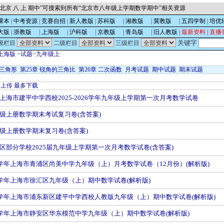
北京 八 上 期中”可搜索到所有“北京市八年级上学期数学期中”相关资源
课本
|
中考资源
|
竞赛自招
|
新人教版
|
苏科版
的
|
湘教版
的
|
冀教版
的
|
五四学制
|
培优
大版
|
浙教版
的
|
上海版
的
|
沪科版
的
|
京教版
的
|
青岛版
的
|
旧人教版
|
最新资料
|
直播
关键字
级栏目
二级栏目
三级栏目
上海版
>
试题
>
九年级上
似三角形
第25章 锐角的三角比
第26章 二次函数
月考试题
期中试题
期末试题
新上传
最多下载
上海市建平中学西校2025-2026学年九年级上学期第一次月考数学试卷
级上册数学期末考试复习卷(含答案)
级上册数学期末复习卷(含答案)
区部分学校2025届九年级上学期第一次月考数学试卷(含答案)
2023学年上海市青浦区尚美中学九年级（上）月考数学试卷（12月份）(解析版)
023学年上海市徐汇区九年级（上）期中数学试卷(解析版)
2023学年上海市浦东新区建平中学西校人教版九年级（上）期中数学试卷(解析版)
2023学年上海市静安区华东模范中学九年级（上）期中数学试卷(解析版)