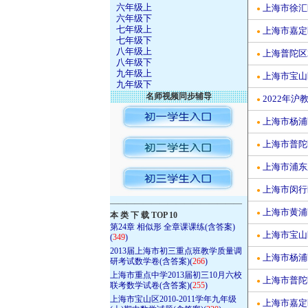
六年级上
上海市徐汇
●
六年级下
七年级上
上海市嘉定
●
七年级下
八年级上
上海普陀区2
●
八年级下
九年级上
上海市宝山
●
九年级下
名师视频同步辅导
2022年
●
上海市杨浦区
●
上海市普陀区
●
上海市浦东新
●
上海市闵行区
●
————————————————
上海市黄浦区
●
本 类 下 载 TOP 10
第24章 相似形 全章课课练(含答案)
上海市宝山区
●
(
349
)
2013届上海市初三重点班教学质量调
上海市杨浦区
●
研考试数学卷(含答案)(
266
)
上海市重点中学2013届初三10月六校
上海市普陀区
●
联考数学试卷(含答案)(
255
)
上海市宝山区2010-2011学年九年级
上海市嘉定区
●