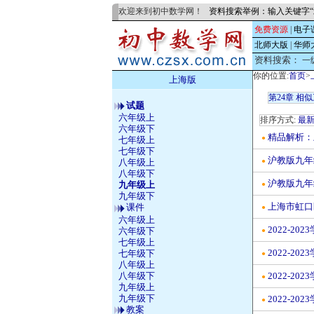
欢迎来到初中数学网！
资料搜索举例：输入关键字“
免费资源
|
电子
北师大版
|
华师
资料搜索：
一
你的位置:
首页
>
上海版
第24章 相
试题
六年级上
排序方式:
最
六年级下
精品解析：
●
七年级上
七年级下
沪教版九年
●
八年级上
八年级下
沪教版九年
九年级上
●
九年级下
上海市虹口
课件
●
六年级上
2022-
六年级下
●
七年级上
2022-2
七年级下
●
八年级上
八年级下
2022-
●
九年级上
九年级下
2022-
●
教案