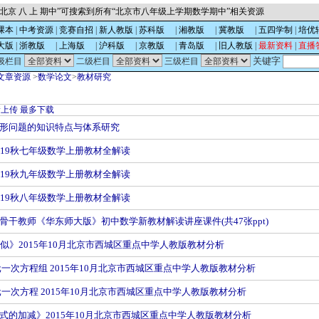
北京 八 上 期中”可搜索到所有“北京市八年级上学期数学期中”相关资源
课本
|
中考资源
|
竞赛自招
|
新人教版
|
苏科版
的
|
湘教版
的
|
冀教版
的
|
五四学制
|
培优
大版
|
浙教版
的
|
上海版
的
|
沪科版
的
|
京教版
的
|
青岛版
的
|
旧人教版
|
最新资料
|
直播
关键字
级栏目
二级栏目
三级栏目
文章资源
>
数学论文
>
教材研究
新上传
最多下载
形问题的知识特点与体系研究
019秋七年级数学上册教材全解读
019秋九年级数学上册教材全解读
019秋八年级数学上册教材全解读
骨干教师《华东师大版》初中数学新教材解读讲座课件(共47张ppt)
相似》2015年10月北京市西城区重点中学人教版教材分析
元一次方程组 2015年10月北京市西城区重点中学人教版教材分析
元一次方程 2015年10月北京市西城区重点中学人教版教材分析
式的加减》2015年10月北京市西城区重点中学人教版教材分析