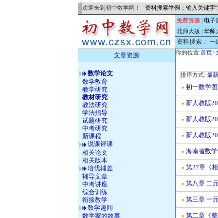
欢迎来到初中数学网！
资料搜索举例：输入关键字“
免费资源
|
电子
北师大版
|
华师
资料搜索：
一
你的位置:
首页
>
文章资源
数学论文
排序方式:
最
数学教育
初一数学图
●
教学研究
教材研究
新人教版2
●
教法研究
学法指导
新人教版2
●
试题研究
中考研究
新人教版2
新课程
●
说课评课
海南省数学
相关论文
●
相关版本
第27章《
培优辅差
●
辅导文章
第八章 二
中考讲座
●
综合训练
第三章 一
衔接教学
●
数学趣闻
第二章《整
数学家的故事
●