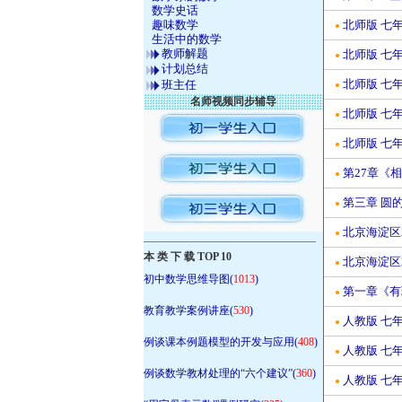
数学史话
趣味数学
北师版 七
●
生活中的数学
教师解题
北师版 七年
●
计划总结
北师版 七年
班主任
●
名师视频同步辅导
北师版 七年
●
北师版 七年
●
第27章《
●
第三章 圆
●
北京海淀区2
●
————————————————
本 类 下 载 TOP 10
北京海淀区2
●
初中数学思维导图(
1013
)
第一章《有
●
教育教学案例讲座(
530
)
人教版 七
●
例谈课本例题模型的开发与应用(
408
)
人教版 七年
●
例谈数学教材处理的“六个建议”(
360
)
人教版 七年
●