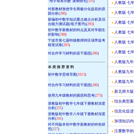
“用字母表示数”课例研究(
335
)
人教版 七年
●
对新教材致使学生两极分化提前的原
人教版 七年
●
因分析(
296
)
新编初中数学知识重点难点分析及综
人教版 七年
●
合能力测试题(电子图书)(
293
)
初中数学新教材的特点及其对学困生
人教版 七年
●
的影响(
288
)
宁波市第七届特级教师跨区域带徒考
人教版 七年
●
核笔试卷(
283
)
人教版 七年
●
对合作学习材料的若干困惑(
280
)
————————————————
人教版九年
●
本 类 推 荐 资 料
人教版九年
●
初中数学思维导图(
1013
)
人教版九年
●
对合作学习材料的若干困惑(
280
)
新北师大版
●
使用九年级教材的困惑和思考(
275
)
结合典型案
●
浙教版初中数学七年级下册教材深度
分析(
255
)
信息化促进
●
浙教版初中数学八年级下册教材深度
分析(
241
)
加强知识内
●
对不同版本初中数学新教材的特色研
究(
227
)
注重数学的
●