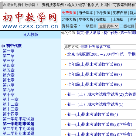
欢迎来到初中数学网！
资料搜索举例：输入关键字“北京 八 上 期中”可搜索到所
免费资源
|
电子课本
|
中考资源
|
竞赛自招
|
新
北师大版
|
华师大版
|
浙教版
的
|
上海版
的
|
沪
资料搜索：
一级栏目
二级栏目
你的位置:
首页
>
旧人教版
>
初中代数
>
第一学期
旧人教版
初中代数
排序方式:
最新上传
最多下载
第一章
北京市朝阳区2003～2004学年第一学
●
第二章
第三章
七年级(上)期末考试数学试卷(9)
●
第四章
第五章
七年级(上)期末考试数学试卷(7)
●
第六章
第七章
七年级(上)期末考试数学试卷(6)
第八章
●
第九章
初一（上）期末考试数学试卷(2)(含答案
第十章
●
第十一章
初一（上）期末考试数学试卷(1)
第十二章
●
第十三章
第十四章
初一(上)期末考试数学试卷(4)
●
第一学期半期试题
第一学期期末试题
初一(上)期末考试数学试卷(3)(含答案)
●
第二学期半期试题
第二学期期末试题
初一(上)期末考试数学试卷(2)(含答案)
●