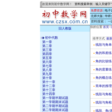
欢迎来到初中数学网！
资料搜索举例：输入关键字“
免费资源
|
电子
北师大版
|
华师
资料搜索：
一
你的位置:
首页
>
旧人教版
初中代数
排序方式:
最
第一章
线段与角单
●
第二章
第三章
角的和差练
●
第四章
第五章
角的比较练
●
第六章
第七章
角的度量练
第八章
●
第九章
角的概念练
第十章
●
第十一章
简单的推理
第十二章
●
第十三章
第十四章
线段与角检测
●
第一学期半期试题
第一学期期末试题
线段与角检测
●
第二学期半期试题
第二学期期末试题
线段、角(含
●