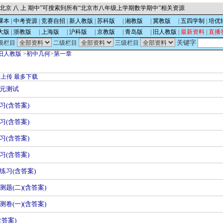
北京 八 上 期中”可搜索到所有“北京市八年级上学期数学期中”相关资源
课本
|
中考资源
|
竞赛自招
|
新人教版
|
苏科版
的
|
湘教版
的
|
冀教版
的
|
五四学制
|
培优
大版
|
浙教版
的
|
上海版
的
|
沪科版
的
|
京教版
的
|
青岛版
的
|
旧人教版
|
最新资料
|
直播
关键字
级栏目
二级栏目
三级栏目
旧人教版
>
初中几何
>
第一章
新上传
最多下载
元测试
习(含答案)
习(含答案)
习(含答案)
习(含答案)
练习(含答案)
题(二)(含答案)
卷(一)(含答案)
答案)