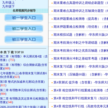
九年级上
期末重难点真题特训之易错必刷题型（132
●
九年级下
名师视频同步辅导
期末重难点真题特训之压轴满分题型（81
●
期末押题重难点检测卷（提高卷）（含解析
●
期末押题重难点检测卷（培优卷）（含解析
●
期末模拟试题（含解析）-华东师大版(20
●
期末考前满分冲刺之中等易错题（含解析）
●
————————————————
期末考前满分冲刺之优质压轴题（含解析）
●
本 类 下 载 TOP 10
第二章《有理数》单元测试卷4套（含
期末考前满分冲刺之基础常考题（含解析）
●
答案）(
755
)
第二章《有理数》综合测验试题(含答
期末复习试题（含解析）-华东师大版(20
●
案)(
669
)
七年级数学(上)各章期末复习测试卷6
期末复习（压轴题60题）（含解析）-华东
●
份(含答案)(
623
)
第3章 整式的加减单元测试(含答案)
第4章测试·提升卷（含答案）-华东师大版(
●
(
611
)
第二章 有理数单元综合测试(含答案)
第4章 相交线和平行线重难点检测卷（含解
●
(
604
)
第4章 相交线和平行线期末复习（知识清
第二章 有理数及其运算单元检测题(含
●
答案)(
546
)
第4章 相交线和平行线（高效培优单元测试
●
2009-2010学年厦门市七年级(上)期末