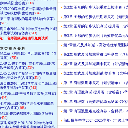
数学试题(含答案)(
539
)
第3章 图形的初步认识重难点检测卷（含解
●
2005-2006学年度第一学期教学质量测
试七年级数学(含答案)(
534
)
第3章 图形的初步认识期末复习（知识清
●
第二章 有理数的运算测试卷(含答案)
(
515
)
第3章 图形的初步认识测试·提升卷（含答
●
海口市2010—2011学年度七年级(上)期
末数学试卷(含答案)(
513
)
第3章 图形的初步认识（高效培优单元测试
●
初一名师视频课程辅导免费试听
————————————————
第2章整式及其加减（高效培优单元测试·
●
本 类 推 荐 资 料
第二章《有理数》单元测试卷4套（含
第2章 整式及其加减重难点检测卷（含解析
●
答案）(
755
)
2009-2010学年厦门市七年级(上)期末
第2章 整式及其加减期末复习（知识清单）
●
数学试题(含答案)(
539
)
第2章 整式及其加减测试·提升卷（含答案
2005-2006学年度第一学期教学质量测
●
试七年级数学(含答案)(
534
)
第1章 有理数期末复习（知识清单）（含答
海口市2010—2011学年度七年级(上)期
●
末数学试卷(含答案)(
513
)
第1章 有理数测试·提升卷（含答案）-华东
●
七年级(上)期中联考数学试卷(含答案)
(
497
)
第1章 有理数（高效培优单元测试·强化卷
●
七年级(上)期末数学综合水平测试题
(一)(含答案)(
468
)
第1章 有理数重难点检测卷（含解析）-华
●
第3章 整式的加减单元测试(含解答)
(
459
)
莆田擢英中学2024-2025学年七年级
●
福建省南安市2016-2017学年七年级
(上)期末教学质量监测数学试题(含答