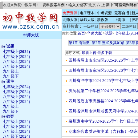
欢迎来到初中数学网！
资料搜索举例：输入关键字“北京 八 上 期中”可搜索到所
免费资源
|
电子课本
|
中考资源
|
竞赛自招
|
新
北师大版
|
华师大版
|
浙教版
的
|
上海版
的
|
沪
资料搜索：
一级栏目
二级栏目
你的位置:
首页
>
华师大版
>
试题
>
七年级上(2024
华师大版
第1章 有理数
第2章 整式及其加减
第3章
试题
七年级上(2024)
排序方式:
最新上传
最多下载
七年级下(2024)
四川省眉山市东坡区2025-2026学
●
八年级上(2024)
八年级下(2024)
四川省眉山市东坡区2025-2026学
●
九年级上
九年级下
四川省巴中市2024-2025学年七年级
课件
●
七年级上(2024)
洪洞县第二中学校2024-2025学年七
七年级下(2024)
●
八年级上(2024)
四川省眉山市洪雅县2024-2025学年
八年级下(2024)
●
九年级上
四川省泸州市泸州老窖天府中学2024-2
九年级下
●
教案
泉州惠南中学2024-2025学年七年级
七年级上(2024)
●
七年级下(2024)
八年级上(2024)
期末综合素质评价测试（含解析）-华东师大
●
八年级下(2024)