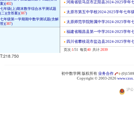
河南省驻马店市正阳县2024-2025学
●
案)(
402
)
七年级(上)期末数学综合水平测试题
太原市第五中学校2024-2025学年七
●
(二)(含答案)(
387
)
七年级第一学期期中数学测试题(含解
太原师范学院附属中学2024-2025学
●
答)(
387
)
福建省顺昌县第一中学2024-2025学
●
四川省攀枝花市盐边县2024-2025学
●
页次:
1
/51 每页
40
共计:
2039
T:218.750
初中数学网 版权所有
业务合作
(0)15
Copyright © 2003-2026
www.czsx
沪公网