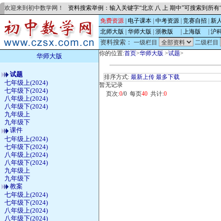
欢迎来到初中数学网！
资料搜索举例：输入关键字“北京 八 上 期中”可搜索到所
免费资源
|
电子课本
|
中考资源
|
竞赛自招
|
新
北师大版
|
华师大版
|
浙教版
的
|
上海版
的
|
沪
资料搜索：
一级栏目
二级栏目
你的位置:
首页
>
华师大版
>
试题
>
华师大版
试题
排序方式:
最新上传
最多下载
七年级上(2024)
暂无记录
七年级下(2024)
页次:
0
/0 每页
40
共计:
0
八年级上(2024)
八年级下(2024)
九年级上
九年级下
课件
七年级上(2024)
七年级下(2024)
八年级上(2024)
八年级下(2024)
九年级上
九年级下
教案
七年级上(2024)
七年级下(2024)
八年级上(2024)
八年级下(2024)