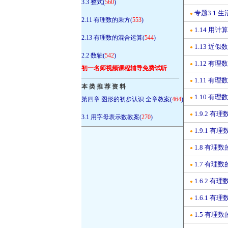
3.3 整式(
560
)
专题3.1 
●
2.11 有理数的乘方(
553
)
1.14 
●
2.13 有理数的混合运算(
544
)
1.13 近
●
2.2 数轴(
542
)
1.12 
●
初一名师视频课程辅导免费试听
————————————————
1.11 
●
本 类 推 荐 资 料
1.10 
●
第四章 图形的初步认识 全章教案(
464
)
1.9.2 
●
3.1 用字母表示数教案(
270
)
1.9.1 
●
1.8 有
●
1.7 有
●
1.6.2 
●
1.6.1 
●
1.5 有
●