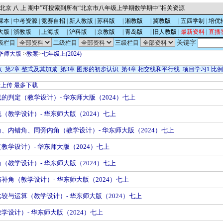
北京 八 上 期中”可搜索到所有“北京市八年级上学期数学期中”相关资源
课本
|
中考资源
|
竞赛自招
|
新人教版
|
苏科版
的
|
湘教版
的
|
冀教版
的
|
五四学制
|
培优
大版
|
浙教版
的
|
上海版
的
|
沪科版
的
|
京教版
的
|
青岛版
的
|
旧人教版
|
最新资料
|
直播
关键字
级栏目
二级栏目
三级栏目
华师大版
>
教案
>
七年级上(2024)
数
第2章 整式及其加减
第3章 图形的初步认识
第4章 相交线和平行线
项目学习1 比
新上传
最多下载
平行线的判定（教学设计）- 华东师大版（2024）七上
平行线（教学设计）- 华东师大版（2024）七上
同位角、内错角、同旁内角（教学设计）- 华东师大版（2024）七上
垂线（教学设计）- 华东师大版（2024）七上
对顶角（教学设计）- 华东师大版（2024）七上
余角与补角（教学设计）- 华东师大版（2024）七上
角的比较与运算（教学设计）- 华东师大版（2024）七上
角（教学设计）- 华东师大版（2024）七上