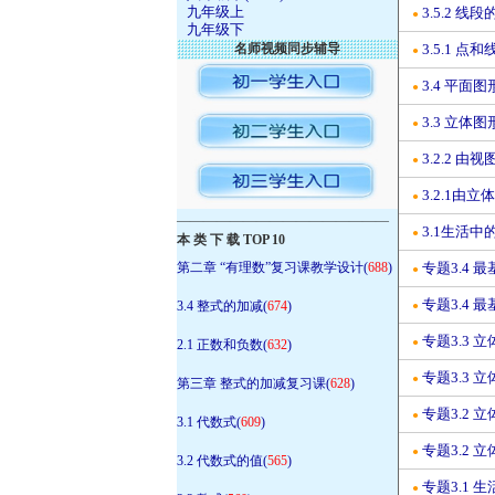
九年级上
3.5.2 
●
九年级下
名师视频同步辅导
3.5.1 
●
3.4 平面
●
3.3 立体
●
3.2.2 
●
3.2.1由
●
————————————————
3.1生活中
●
本 类 下 载 TOP 10
第二章 “有理数”复习课教学设计(
688
)
专题3.4 
●
专题3.4 
3.4 整式的加减(
674
)
●
专题3.3
●
2.1 正数和负数(
632
)
专题3.3
●
第三章 整式的加减复习课(
628
)
专题3.2
●
3.1 代数式(
609
)
专题3.2 
●
3.2 代数式的值(
565
)
专题3.1
●