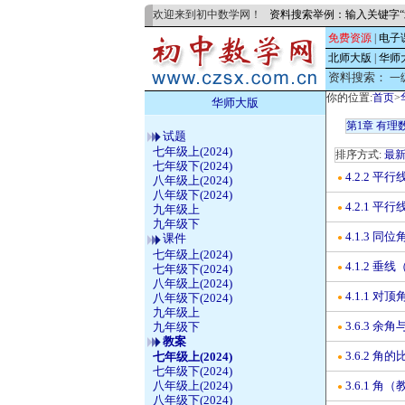
欢迎来到初中数学网！
资料搜索举例：输入关键字“
免费资源
|
电子
北师大版
|
华师
资料搜索：
一
你的位置:
首页
>
华师大版
第1章 有理
试题
七年级上(2024)
排序方式:
最
七年级下(2024)
4.2.2 
●
八年级上(2024)
八年级下(2024)
4.2.1 
●
九年级上
九年级下
4.1.3 
课件
●
七年级上(2024)
4.1.2 
七年级下(2024)
●
八年级上(2024)
4.1.1 
八年级下(2024)
●
九年级上
3.6.3 
九年级下
●
教案
3.6.2 
七年级上(2024)
●
七年级下(2024)
八年级上(2024)
3.6.1 
●
八年级下(2024)