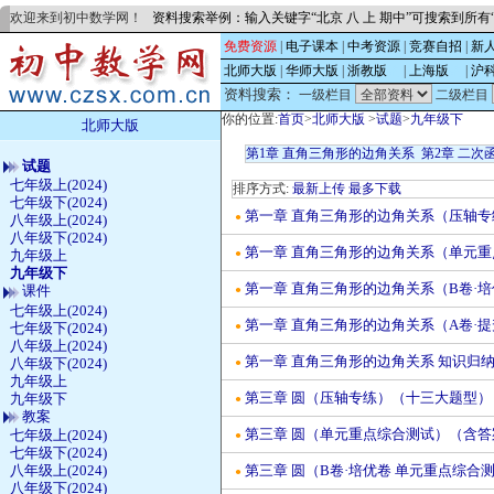
欢迎来到初中数学网！
资料搜索举例：输入关键字“北京 八 上 期中”可搜索到所
免费资源
|
电子课本
|
中考资源
|
竞赛自招
|
新
北师大版
|
华师大版
|
浙教版
的
|
上海版
的
|
沪
资料搜索：
一级栏目
二级栏目
你的位置:
首页
>
北师大版
>
试题
>
九年级下
北师大版
第1章 直角三角形的边角关系
第2章 二次
试题
七年级上(2024)
排序方式:
最新上传
最多下载
七年级下(2024)
第一章 直角三角形的边角关系（压轴专
●
八年级上(2024)
八年级下(2024)
第一章 直角三角形的边角关系（单元重
●
九年级上
九年级下
第一章 直角三角形的边角关系（B卷·培
课件
●
七年级上(2024)
第一章 直角三角形的边角关系（A卷·
七年级下(2024)
●
八年级上(2024)
第一章 直角三角形的边角关系 知识归
八年级下(2024)
●
九年级上
第三章 圆（压轴专练）（十三大题型）
九年级下
●
教案
第三章 圆（单元重点综合测试）（含答
七年级上(2024)
●
七年级下(2024)
八年级上(2024)
第三章 圆（B卷·培优卷 单元重点综合
●
八年级下(2024)