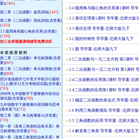
案)(
1461
)
3.4 圆周角与圆心角的关系第1课时 导
●
第二章《二次函数》拔高训练(
1447
)
3.3 垂径定理第1课时 导学案-北师大版
●
第二章《二次函数》强化训练(含答案)
(
1433
)
3.3 垂径定理 导学案-北师大版九下
●
3.3 圆周角和圆心角的关系(含答案)
(
1334
)
3.2 圆的对称性 导学案-北师大版九下
●
初三名师视频课程辅导免费试听
————————————————
3.1 圆 导学案-北师大版九下
●
本 类 推 荐 资 料
第二章《二次函数》单元检测卷(含答
2.5二次函数与一元二次方程 第2课时 
●
案)(
847
)
第二章《二次函数》单元检测卷(含答
2.5 二次函数与一元二次方程 第1课时
●
案)(
809
)
四川省成都市七中育才学校2015届初
2.4二次函数的应用第2课时 导学案-北
●
三(上)数学12月月考模拟试题(含答案)
(
793
)
2.4二次函数的应用第1课时 导学案-北
●
2009年九年级数学下册整册内容综合
测试题(含答案)(
769
)
2.3 确定二次函数的表达式 导学案-北
●
九年级数学下册整册内容回顾与思考
(期末复习)(
752
)
1.6 利用三角函数测高 导学案 -北师大
●
第三章《圆》单元检测卷A(含答案)
(
735
)
1.5 三角函数的应用 导学案 -北师大版
●
第一章《直角三角形的边角关系》单
1.4 解直角三角形 导学案 -北师大版九下
元检测卷(含答案)(
705
)
●
第一章《直角三角形的边角关系》单