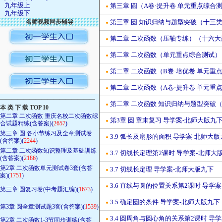
九年级上
第三章 圆（A卷·提升卷 单元重点综合
●
九年级下
名师视频同步辅导
第三章 圆 知识归纳与题型突破（十三
●
第二章 二次函数（压轴专练）（十六大
●
第二章 二次函数（单元重点综合测试）
●
第二章 二次函数（B卷·培优卷 单元重
●
第二章 二次函数（A卷·提升卷 单元重
●
————————————————
第二章 二次函数 知识归纳与题型突破
●
本 类 下 载 TOP 10
第二章 二次函数 重庆名校二次函数综
第3章 圆 章末复习 导学案-北师大版九
●
合试题精练(含答案)(
2657
)
第三章 圆 各小节练习及全章测试卷
3.9 弧长及扇形的面积 导学案-北师大
●
(含答案)(
2244
)
第二章 二次函数知识整理及基础训练
3.7 切线长定理第2课时 导学案-北师大
●
(含答案)(
2186
)
第2章 二次函数单元测试卷3套(含答
3.7 切线长定理 导学案-北师大版九下
●
案)(
1751
)
3.6 直线与圆的位置关系第2课时 导学
●
第三章 圆复习卷(中考题汇编)(
1673
)
3.5 确定圆的条件 导学案-北师大版九下
●
第3章 圆全章测试题3套(含答案)(
1539
)
3.4 圆周角与圆心角的关系第2课时 导
●
第2章 二次函数1-3节同步训练(含答