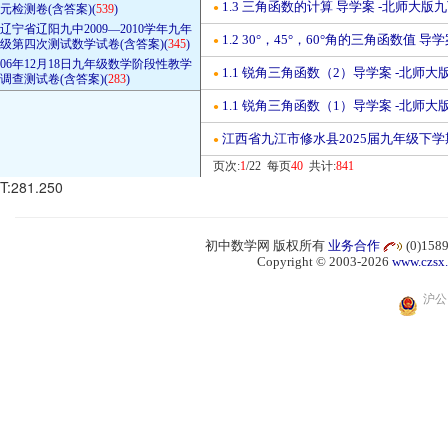
1.3 三角函数的计算 导学案 -北师大版
元检测卷(含答案)(
539
)
●
辽宁省辽阳九中2009—2010学年九年
1.2 30°，45°，60°角的三角函数值 
●
级第四次测试数学试卷(含答案)(
345
)
06年12月18日九年级数学阶段性教学
1.1 锐角三角函数（2）导学案 -北师大
●
调查测试卷(含答案)(
283
)
1.1 锐角三角函数（1）导学案 -北师大
●
江西省九江市修水县2025届九年级下学
●
页次:
1
/22 每页
40
共计:
841
T:281.250
初中数学网 版权所有
业务合作
(0)15
Copyright © 2003-2026
www.czsx
沪公网