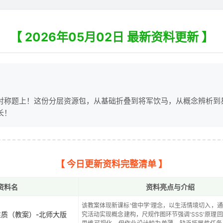
【 2026年05月02日 最新资料更新 】
对称题上！这份分层资源包，从基础折叠到将军饮马，从概念辨析到
长！
【 今日更新资料完整清单 】
资料名
资料亮点与介绍
该教案体现新课标'做中学'理念，以生活情境切入，
的性质（教案）-北师大版
究活动实现概念建构，尺规作图环节强调'SSS'原理