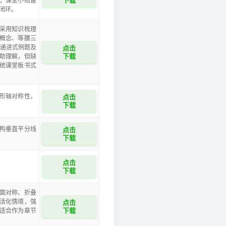
下载
；课堂小结留
闭环。
采用知识梳理
概念、等腰三
道递进式例题及
点击
下载
助理解，但缺
统课堂板书式
形轴对称性，
点击
下载
构垂直平分线
点击
下载
点击
下载
面对称、折叠
活化情境，强
点击
下载
适合作为章节