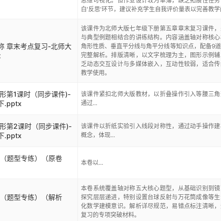
思维可视化。但作业设计较为单薄，缺乏拓展性任务
白'反思'环节，建议补充学生自我评价量表以完善教学
该课件为北师大版七年级下册第五章章末复习课件，
与典型例题相结合的讲练结构。内容涵盖轴对称核心
称 章末考点复习-北师大
角形性质、垂直平分线与角平分线等知识点，配备9
x
完整解析。排版清晰，以文字梳理为主，图形示例辅
乏动态交互设计与多媒体嵌入，互动性较弱，适合传
教学使用。
形第1课时（同步课件)-
该课件紧扣北师大版教材，以折叠操作引入等腰三角
.pptx
通过...
形第2课时（同步课件)-
该课件以折纸实验引入线段对称性，通过动手操作建
.pptx
概念，体现...
性质（题型专练）（原卷
本卷以...
本卷系统覆盖轴对称五大核心题型，从基础识别到镜
性质（题型专练）（解析
探究层层递进，特别设置台球反射与万花筒成像等生
化数学建模意识。解析详尽规范，易错点标注清晰，
复习的专项突破材料。