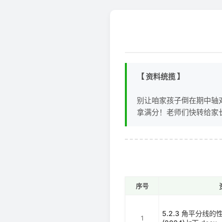
【 资料统揽 】
别让咱家孩子倒在期中轴
拿满分！老师们快转给家
序号
5.2.3 角平分线
1