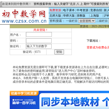
欢迎来到初中数学网！
资料搜索举例：输入关键字“北京 八 上 期中”可搜索到所
免费资源
|
电子课本
|
中考资源
|
竞赛自招
|
新
北师大版
|
华师大版
|
浙教版
的
|
上海版
的
|
沪
资料搜索：
一级栏目
二级栏目
资源名：2021-202
尚未登陆！
用户名：
密码：
下载地址：
验证码：
需要成为收费会员
验证码：
6571
本站免费资源无需注册即可下载,要下载更多资源请在上方点击注册,必要时,你可致电(
为了避免你的密码被盗用,请登陆后“进入用户中心”适时修改密码。
本站资料会员只能用于个人教育、教学和学习研究,否则将关闭用户名.
本站A、B类用户限一人使用，系统不支持多台电脑同时登陆,C、D类可多
成功登录本站的必要条件是电脑日期正确无误。可能解决不能访问网站的简