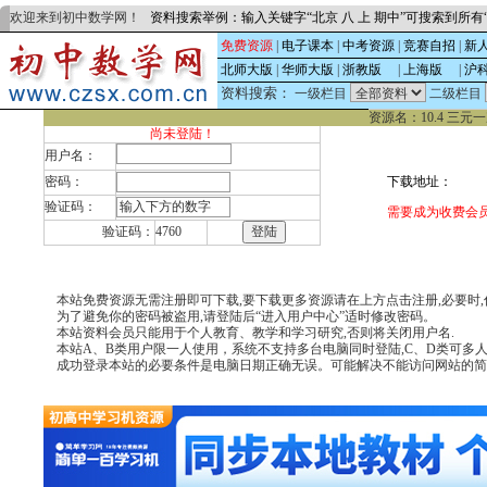
欢迎来到初中数学网！
资料搜索举例：输入关键字“北京 八 上 期中”可搜索到所
免费资源
|
电子课本
|
中考资源
|
竞赛自招
|
新
北师大版
|
华师大版
|
浙教版
的
|
上海版
的
|
沪
资料搜索：
一级栏目
二级栏目
资源名：10.4 三
尚未登陆！
用户名：
密码：
下载地址：
验证码：
需要成为收费会员
验证码：
4760
本站免费资源无需注册即可下载,要下载更多资源请在上方点击注册,必要时,你可致电(
为了避免你的密码被盗用,请登陆后“进入用户中心”适时修改密码。
本站资料会员只能用于个人教育、教学和学习研究,否则将关闭用户名.
本站A、B类用户限一人使用，系统不支持多台电脑同时登陆,C、D类可多
成功登录本站的必要条件是电脑日期正确无误。可能解决不能访问网站的简