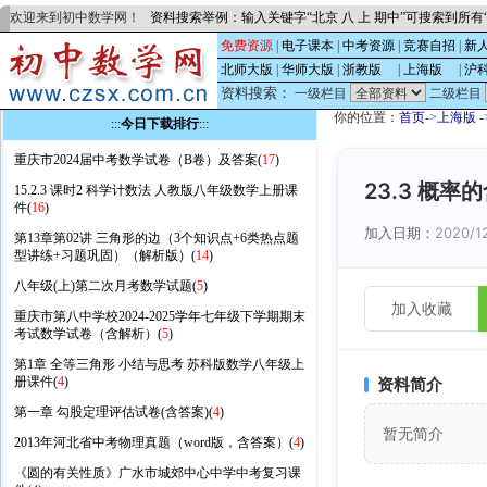
欢迎来到初中数学网！
资料搜索举例：输入关键字“北京 八 上 期中”可搜索到所
免费资源
|
电子课本
|
中考资源
|
竞赛自招
|
新
北师大版
|
华师大版
|
浙教版
的
|
上海版
的
|
沪
资料搜索：
一级栏目
二级栏目
你的位置：
首页
->
上海版
-
:::
今日下载排行
:::
重庆市2024届中考数学试卷（B卷）及答案(
17
)
23.3 概
15.2.3 课时2 科学计数法 人教版八年级数学上册课
件(
16
)
加入日期：
2020/1
第13章第02讲 三角形的边（3个知识点+6类热点题
型讲练+习题巩固）（解析版）(
14
)
八年级(上)第二次月考数学试题(
5
)
加入收藏
重庆市第八中学校2024-2025学年七年级下学期期末
考试数学试卷（含解析）(
5
)
第1章 全等三角形 小结与思考 苏科版数学八年级上
册课件(
4
)
资料简介
第一章 勾股定理评估试卷(含答案)(
4
)
暂无简介
2013年河北省中考物理真题（word版，含答案）(
4
)
《圆的有关性质》广水市城郊中心中学中考复习课