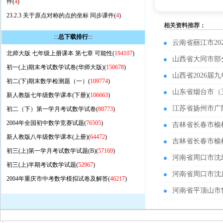
件(
4
)
23.2.3 关于原点对称的点的坐标 同步课件(
4
)
相关资料推荐：
:::
总下载排行
:::
云南省丽江市2
北师大版 七年级上册课本 第七章 可能性(
194107
)
山西省大同市部
初一(上)期末考试数学试卷(华师大版)(
150678
)
山西省2026
初二(下)期末数学检测题（一）(
109774
)
山东省烟台市（
新人教版七年级数学课本(下册)(
106663
)
江苏省扬州市广
初二（下）第一学月考试数学试卷(
88773
)
2004年全国初中数学竞赛试题(
76505
)
吉林省长春市榆
新人教版八年级数学课本(上册)(
64472
)
吉林省长春市榆
初三(上)第一学月考试数学试题(B)(
57169
)
河南省周口市沈
初三(上)半期考试数学试题(
52967
)
河南省周口市沈
2004年重庆市中考数学模拟试卷及解答(
46217
)
河南省平顶山市