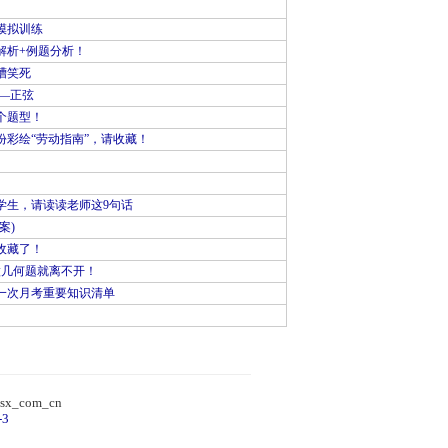
模拟训练
解析+例题分析！
槽笑死
—正弦
个题型！
彩绘“劳动指南”，请收藏！
学生，请读读老师这9句话
案)
收藏了！
做几何题就离不开！
一次月考重要知识清单
）
sx_com_cn
-3