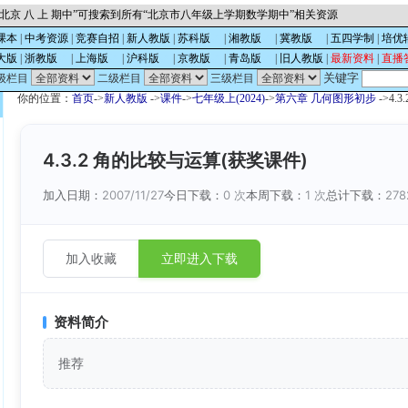
北京 八 上 期中”可搜索到所有“北京市八年级上学期数学期中”相关资源
课本
|
中考资源
|
竞赛自招
|
新人教版
|
苏科版
的
|
湘教版
的
|
冀教版
的
|
五四学制
|
培优
大版
|
浙教版
的
|
上海版
的
|
沪科版
的
|
京教版
的
|
青岛版
的
|
旧人教版
|
最新资料
|
直播
关键字
级栏目
二级栏目
三级栏目
你的位置：
首页
->
新人教版
->
课件
->
七年级上(2024)
->
第六章 几何图形初步
->4.
4.3.2 角的比较与运算(获奖课件)
加入日期：
2007/11/27
今日下载：
0 次
本周下载：
1 次
总计下载：
278
加入收藏
立即进入下载
资料简介
推荐