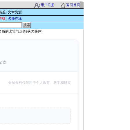
用户注册
返回首页
辅差
|
文章资源
答疑
|
名师在线
3.2 角的比较与运算(获奖课件)
2 次
会员资料仅限用于个人教育、教学和研究