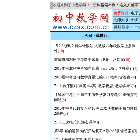
欢迎来到初中数学网！
资料搜索举例：输入关键字“
免费资源
|
电子
北师大版
|
华师
资料搜索：
一
:::
今日下载排行
:::
15.2.3 课时2 科学计数法 人教版八年级数学上册课
件(
10
)
重庆市2024届中考数学试卷（B卷）及答案(
10
)
2013年河北省中考物理真题（word版，含答案）(
4
)
2016届中考复习数学真题汇编16：概率(含答案)(
4
)
7.1.1 有序数对(课案+学案+教学反思+教学实录)(
3
)
【解读中考】2016年中考数学复习专题34 操作探究
问题(
3
)
2010年中考代数复习第18讲 二次函数的图象与性质
2课件(
3
)
21.3 二次根式的加减 课件1(
3
)
第8章 幂的运算 知识归纳复习A卷(pdf版,含答案)(
3
)
17.2.1 分式的乘除法 课件2(
3
)