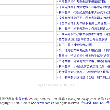
中考数学10个典型例题掌握最值问题
●
【重点推荐】西湖之城2020年中考冲刺
●
初中数学：代数式及完全平方公式考点
●
没被高考延期吓死，我差点被网友的吐
●
【自学引导】九年级下 锐角三角函数—
●
初中数学：想要考高分？必须掌握这九
●
不同年龄段中小学生该做哪些家务？这份
●
章节测试 第18章 平行四边形全章测试
●
每日一题 初中数学练习题
●
又一地方公布中考延期！在家混日子的
●
某重点中学提前招生模拟数学试卷(含答
●
中考数学一轮复习方法攻略，学霸们都
●
初中数学：140条几何公式定理汇总，
●
月考重点知识复习，八年级数学下册第
●
今日初中数学练习题（含初一初二初三
●
Page Load Time: 46.875 ms
 版权所有
业务合作
(0)15892607329 邮箱：maoyj2003@qq.com 微信：cz
opyright © 2003-2026
www.czsx.com.cn
All rights reserved.
沪ICP备 18024220号