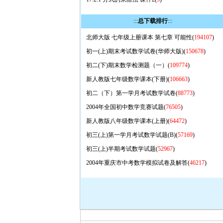
:::
总下载排行
:::
北师大版 七年级上册课本 第七章 可能性(
194107
)
初一(上)期末考试数学试卷(华师大版)(
150678
)
初二(下)期末数学检测题（一）(
109774
)
新人教版七年级数学课本(下册)(
106663
)
初二（下）第一学月考试数学试卷(
88773
)
2004年全国初中数学竞赛试题(
76505
)
新人教版八年级数学课本(上册)(
64472
)
初三(上)第一学月考试数学试题(B)(
57169
)
初三(上)半期考试数学试题(
52967
)
2004年重庆市中考数学模拟试卷及解答(
46217
)