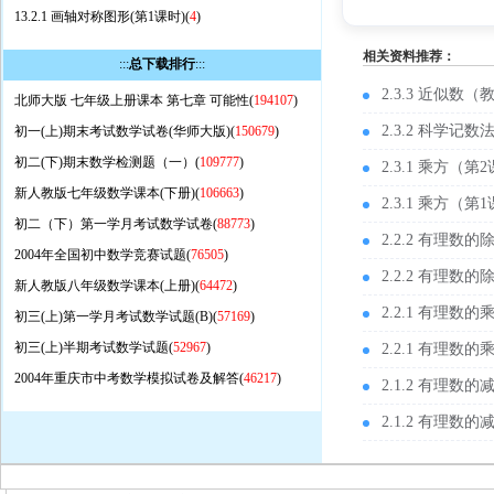
13.2.1 画轴对称图形(第1课时)(
4
)
相关资料推荐：
:::
总下载排行
:::
2.3.3 近似数（
北师大版 七年级上册课本 第七章 可能性(
194107
)
2.3.2 科学记
初一(上)期末考试数学试卷(华师大版)(
150679
)
初二(下)期末数学检测题（一）(
109777
)
2.3.1 乘方（
新人教版七年级数学课本(下册)(
106663
)
2.3.1 乘方
初二（下）第一学月考试数学试卷(
88773
)
2.2.2 有理
2004年全国初中数学竞赛试题(
76505
)
2.2.2 有理
新人教版八年级数学课本(上册)(
64472
)
2.2.1 有理
初三(上)第一学月考试数学试题(B)(
57169
)
初三(上)半期考试数学试题(
52967
)
2.2.1 有理
2004年重庆市中考数学模拟试卷及解答(
46217
)
2.1.2 有理
2.1.2 有理