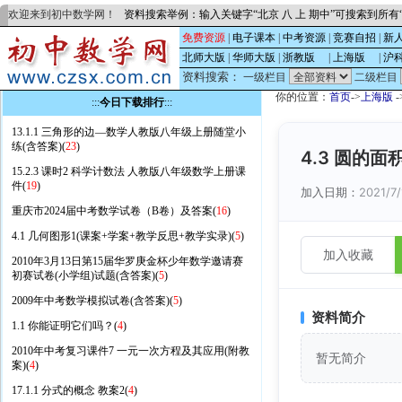
欢迎来到初中数学网！
资料搜索举例：输入关键字“北京 八 上 期中”可搜索到所
免费资源
|
电子课本
|
中考资源
|
竞赛自招
|
新
北师大版
|
华师大版
|
浙教版
的
|
上海版
的
|
沪
资料搜索：
一级栏目
二级栏目
你的位置：
首页
->
上海版
-
:::
今日下载排行
:::
13.1.1 三角形的边—数学人教版八年级上册随堂小
练(含答案)(
23
)
4.3 圆的
15.2.3 课时2 科学计数法 人教版八年级数学上册课
件(
19
)
加入日期：
2021/7/
重庆市2024届中考数学试卷（B卷）及答案(
16
)
4.1 几何图形1(课案+学案+教学反思+教学实录)(
5
)
加入收藏
2010年3月13日第15届华罗庚金杯少年数学邀请赛
初赛试卷(小学组)试题(含答案)(
5
)
2009年中考数学模拟试卷(含答案)(
5
)
资料简介
1.1 你能证明它们吗？(
4
)
2010年中考复习课件7 一元一次方程及其应用(附教
暂无简介
案)(
4
)
17.1.1 分式的概念 教案2(
4
)