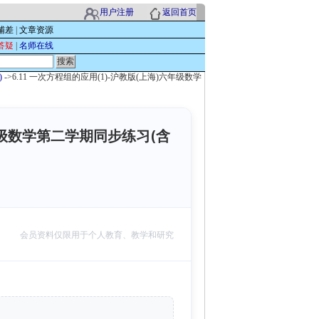
用户注册
返回首页
辅差
|
文章资源
答疑
|
名师在线
)
->6.11 一次方程组的应用(1)-沪教版(上海)六年级数学
六年级数学第二学期同步练习(含
会员资料仅限用于个人教育、教学和研究