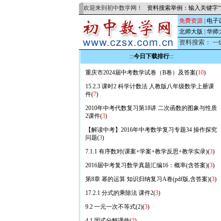
欢迎来到初中数学网！
资料搜索举例：输入关键字“
免费资源
|
电子
北师大版
|
华师
资料搜索：
一
:::
今日下载排行
:::
重庆市2024届中考数学试卷（B卷）及答案(
10
)
15.2.3 课时2 科学计数法 人教版八年级数学上册课
件(
7
)
2010年中考代数复习第18讲 二次函数的图象与性质
2课件(
3
)
【解读中考】2016年中考数学复习专题34 操作探究
问题(
3
)
7.1.1 有序数对(课案+学案+教学反思+教学实录)(
3
)
2016届中考复习数学真题汇编16：概率(含答案)(
3
)
第8章 幂的运算 知识归纳复习A卷(pdf版,含答案)(
3
)
17.2.1 分式的乘除法 课件2(
3
)
9.2 一元一次不等式(2)(
3
)
4.1 因式分解课件(
3
)