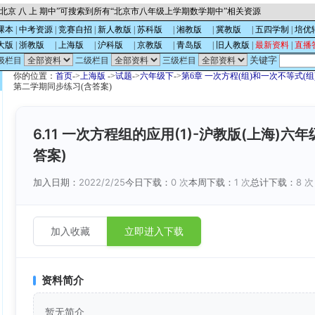
北京 八 上 期中”可搜索到所有“北京市八年级上学期数学期中”相关资源
课本
|
中考资源
|
竞赛自招
|
新人教版
|
苏科版
的
|
湘教版
的
|
冀教版
的
|
五四学制
|
培优
大版
|
浙教版
的
|
上海版
的
|
沪科版
的
|
京教版
的
|
青岛版
的
|
旧人教版
|
最新资料
|
直播
关键字
级栏目
二级栏目
三级栏目
你的位置：
首页
->
上海版
->
试题
->
六年级下
->
第6章 一次方程(组)和一次不等式(组
第二学期同步练习(含答案)
6.11 一次方程组的应用(1)-沪教版(上海)
答案)
加入日期：
2022/2/25
今日下载：
0 次
本周下载：
1 次
总计下载：
8 次
加入收藏
立即进入下载
资料简介
暂无简介