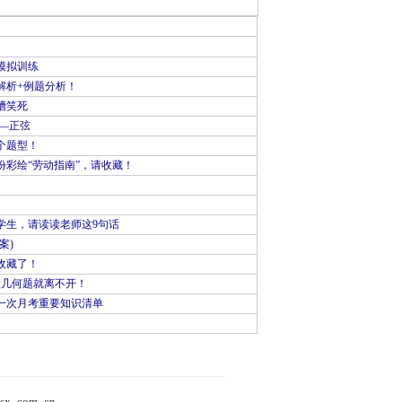
模拟训练
解析+例题分析！
槽笑死
—正弦
个题型！
彩绘“劳动指南”，请收藏！
学生，请读读老师这9句话
案)
收藏了！
做几何题就离不开！
一次月考重要知识清单
）
sx_com_cn