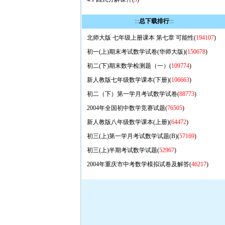
:::
总下载排行
:::
北师大版 七年级上册课本 第七章 可能性(
194107
)
初一(上)期末考试数学试卷(华师大版)(
150678
)
初二(下)期末数学检测题（一）(
109774
)
新人教版七年级数学课本(下册)(
106663
)
初二（下）第一学月考试数学试卷(
88773
)
2004年全国初中数学竞赛试题(
76505
)
新人教版八年级数学课本(上册)(
64472
)
初三(上)第一学月考试数学试题(B)(
57169
)
初三(上)半期考试数学试题(
52967
)
2004年重庆市中考数学模拟试卷及解答(
46217
)