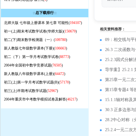
:::
总下载排行
:::
北师大版 七年级上册课本 第七章 可能性(
194107
)
相关资料推荐：
初一(上)期末考试数学试卷(华师大版)(
150679
)
09：相交线与平
初二(下)期末数学检测题（一）(
109780
)
新人教版七年级数学课本(下册)(
106663
)
26.3 二次函
初二（下）第一学月考试数学试卷(
88773
)
25.2.3因式
2004年全国初中数学竞赛试题(
76505
)
导学案】25.2.
新人教版八年级数学课本(上册)(
64472
)
第25章一元二
初三(上)第一学月考试数学试题(B)(
57170
)
第15章专题4 
初三(上)半期考试数学试题(
52967
)
2004年重庆市中考数学模拟试卷及解答(
46217
)
15.1.1轴对称
30.3 正多边
28.2中心对称
25.2.4一元