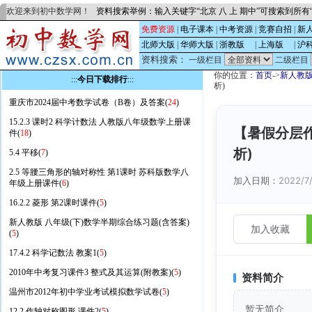
欢迎来到初中数学网！
资料搜索举例：输入关键字“北京 八 上 期中”可搜索到所
免费资源
|
电子课本
|
中考资源
|
竞赛自招
|
新
北师大版
|
华师大版
|
浙教版
的
|
上海版
的
|
沪
资料搜索：
一级栏目
二级栏目
你的位置：
首页
->
新人教
:::
今日下载排行
:::
析)
重庆市2024届中考数学试卷（B卷）及答案(
24
)
15.2.3 课时2 科学计数法 人教版八年级数学上册课
【暑假分层作
件(
18
)
析)
5.4 平移(
7
)
2.5 等腰三角形的轴对称性 第1课时 苏科版数学八
加入日期：
2022/7
年级上册课件(
6
)
16.2.2 菱形 第2课时课件(
5
)
新人教版 八年级(下)数学半期综合练习题(含答案)
加入收藏
(
5
)
17.4.2 科学记数法 教案1(
5
)
2010年中考复习课件3 整式及其运算(附教案)(
5
)
资料简介
温州市2012年初中学业考试模拟数学试卷(
5
)
暂无简介
12.2 作轴对称图形 课件2(
5
)