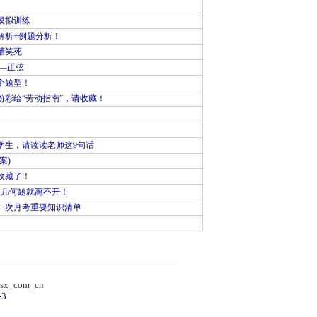
模拟训练
解析+例题分析！
槽笑死
—正弦
个题型！
彩绘“劳动指南”，请收藏！
学生，请读读老师这9句话
案)
收藏了！
做几何题就离不开！
一次月考重要知识清单
）
sx_com_cn
-3