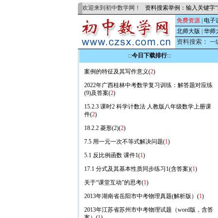
欢迎来到初中数学网！
资料搜索举例：输入关键字“
免费资源
|
电子
北师大版
|
华师
资料搜索：
一
:::
今日下载排行
:::
案例的特征及其写作意义(
2
)
2022年广西桂林中考数学复习训练：解答题对应练
(9)及答案(
2
)
15.2.3 课时2 科学计数法 人教版八年级数学上册课
件(
2
)
18.2.2 菱形(2)(
2
)
7.5 用一元一次不等式解决问题(
1
)
5.1 反比例函数 课件1(
1
)
17.1 分式及其基本性质同步练习1(含答案)(
1
)
关于“课堂互动”的思考(
1
)
2013年湖南省岳阳市中考物理真题(解析版）(
1
)
2013年江苏省苏州市中考物理试题（word版，含答
案）(
1
)