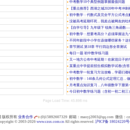
中考数学10个典型例题掌握最值问题
●
【重点推荐】西湖之城2020年中考冲刺
●
初中数学：代数式及完全平方公式考点
●
没被高考延期吓死，我差点被网友的吐
●
【自学引导】九年级下 锐角三角函数—
●
初中数学：想要考高分？必须掌握这九
●
不同年龄段中小学生该做哪些家务？这份
●
章节测试 第18章 平行四边形全章测试
●
每日一题 初中数学练习题
●
又一地方公布中考延期！在家混日子的
●
某重点中学提前招生模拟数学试卷(含答
●
中考数学一轮复习方法攻略，学霸们都
●
初中数学：140条几何公式定理汇总，
●
月考重点知识复习，八年级数学下册第
●
今日初中数学练习题（含初一初二初三
●
Page Load Time: 45.898 ms
 版权所有
业务合作
(0)15892607329 邮箱：maoyj2003@qq.com 微信：cz
opyright © 2003-2026
www.czsx.com.cn
All rights reserved.
沪ICP备 18024220号