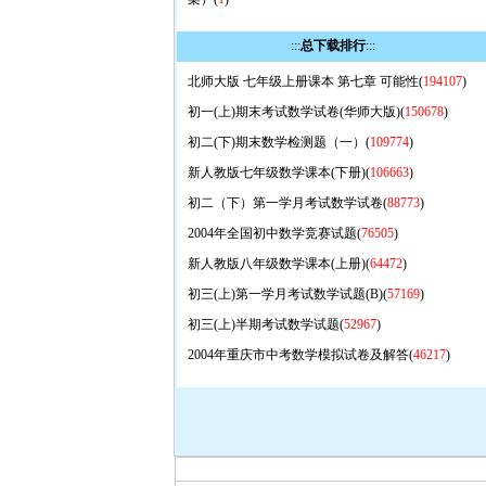
:::
总下载排行
:::
北师大版 七年级上册课本 第七章 可能性(
194107
)
初一(上)期末考试数学试卷(华师大版)(
150678
)
初二(下)期末数学检测题（一）(
109774
)
新人教版七年级数学课本(下册)(
106663
)
初二（下）第一学月考试数学试卷(
88773
)
2004年全国初中数学竞赛试题(
76505
)
新人教版八年级数学课本(上册)(
64472
)
初三(上)第一学月考试数学试题(B)(
57169
)
初三(上)半期考试数学试题(
52967
)
2004年重庆市中考数学模拟试卷及解答(
46217
)