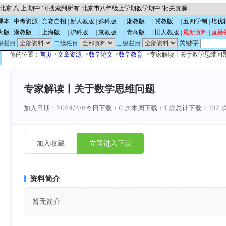
北京 八 上 期中”可搜索到所有“北京市八年级上学期数学期中”相关资源
课本
|
中考资源
|
竞赛自招
|
新人教版
|
苏科版
的
|
湘教版
的
|
冀教版
的
|
五四学制
|
培优
大版
|
浙教版
的
|
上海版
的
|
沪科版
的
|
京教版
的
|
青岛版
的
|
旧人教版
|
最新资料
|
直播
关键字
级栏目
二级栏目
三级栏目
你的位置：
首页
->
文章资源
->
数学论文
->
数学教育
->专家解读丨关于数学思维问
专家解读丨关于数学思维问题
加入日期：
2024/4/6
今日下载：
0 次
本周下载：
1 次
总计下载：
102 
加入收藏
立即进入下载
资料简介
暂无简介