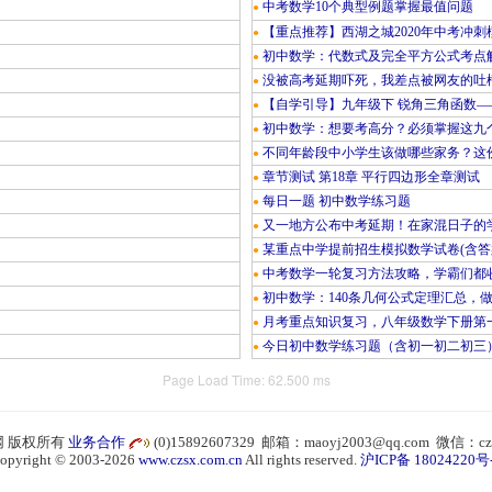
中考数学10个典型例题掌握最值问题
●
【重点推荐】西湖之城2020年中考冲刺
●
初中数学：代数式及完全平方公式考点
●
没被高考延期吓死，我差点被网友的吐
●
【自学引导】九年级下 锐角三角函数—
●
初中数学：想要考高分？必须掌握这九
●
不同年龄段中小学生该做哪些家务？这份
●
章节测试 第18章 平行四边形全章测试
●
每日一题 初中数学练习题
●
又一地方公布中考延期！在家混日子的
●
某重点中学提前招生模拟数学试卷(含答
●
中考数学一轮复习方法攻略，学霸们都
●
初中数学：140条几何公式定理汇总，
●
月考重点知识复习，八年级数学下册第
●
今日初中数学练习题（含初一初二初三
●
Page Load Time: 62.500 ms
 版权所有
业务合作
(0)15892607329 邮箱：maoyj2003@qq.com 微信：cz
opyright © 2003-2026
www.czsx.com.cn
All rights reserved.
沪ICP备 18024220号