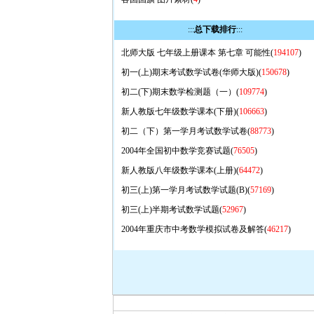
:::
总下载排行
:::
北师大版 七年级上册课本 第七章 可能性(
194107
)
初一(上)期末考试数学试卷(华师大版)(
150678
)
初二(下)期末数学检测题（一）(
109774
)
新人教版七年级数学课本(下册)(
106663
)
初二（下）第一学月考试数学试卷(
88773
)
2004年全国初中数学竞赛试题(
76505
)
新人教版八年级数学课本(上册)(
64472
)
初三(上)第一学月考试数学试题(B)(
57169
)
初三(上)半期考试数学试题(
52967
)
2004年重庆市中考数学模拟试卷及解答(
46217
)