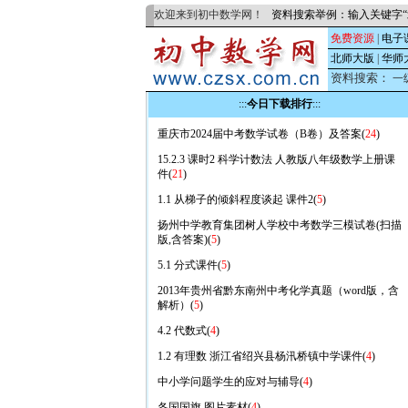
欢迎来到初中数学网！
资料搜索举例：输入关键字“
免费资源
|
电子
北师大版
|
华师
资料搜索：
一
:::
今日下载排行
:::
重庆市2024届中考数学试卷（B卷）及答案(
24
)
15.2.3 课时2 科学计数法 人教版八年级数学上册课
件(
21
)
1.1 从梯子的倾斜程度谈起 课件2(
5
)
扬州中学教育集团树人学校中考数学三模试卷(扫描
版,含答案)(
5
)
5.1 分式课件(
5
)
2013年贵州省黔东南州中考化学真题（word版，含
解析）(
5
)
4.2 代数式(
4
)
1.2 有理数 浙江省绍兴县杨汛桥镇中学课件(
4
)
中小学问题学生的应对与辅导(
4
)
各国国旗 图片素材(
4
)