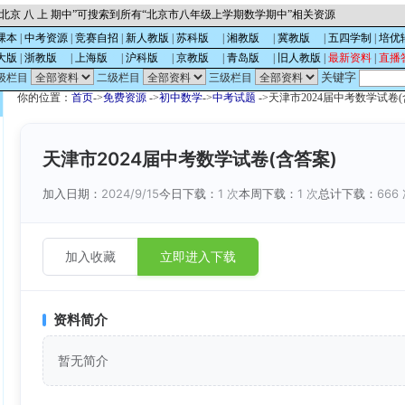
北京 八 上 期中”可搜索到所有“北京市八年级上学期数学期中”相关资源
课本
|
中考资源
|
竞赛自招
|
新人教版
|
苏科版
的
|
湘教版
的
|
冀教版
的
|
五四学制
|
培优
大版
|
浙教版
的
|
上海版
的
|
沪科版
的
|
京教版
的
|
青岛版
的
|
旧人教版
|
最新资料
|
直播
关键字
级栏目
二级栏目
三级栏目
你的位置：
首页
->
免费资源
->
初中数学
->
中考试题
->天津市2024届中考数学试卷(
天津市2024届中考数学试卷(含答案)
加入日期：
2024/9/15
今日下载：
1 次
本周下载：
1 次
总计下载：
666
加入收藏
立即进入下载
资料简介
暂无简介