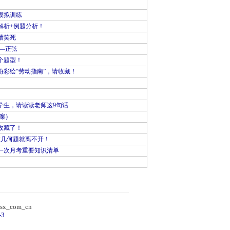
模拟训练
解析+例题分析！
槽笑死
—正弦
个题型！
彩绘“劳动指南”，请收藏！
学生，请读读老师这9句话
案)
收藏了！
做几何题就离不开！
一次月考重要知识清单
）
sx_com_cn
-3