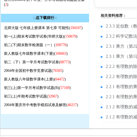
(
2
)
相关资料推荐：
:::
总下载排行
:::
2.3.3 近似数（
北师大版 七年级上册课本 第七章 可能性(
194107
)
2.3.2 科学记
初一(上)期末考试数学试卷(华师大版)(
150679
)
初二(下)期末数学检测题（一）(
109776
)
2.3.1 乘方（
新人教版七年级数学课本(下册)(
106663
)
2.3.1 乘方
初二（下）第一学月考试数学试卷(
88773
)
2.2.2 有理
2004年全国初中数学竞赛试题(
76505
)
2.2.2 有理
新人教版八年级数学课本(上册)(
64472
)
2.2.1 有理
初三(上)第一学月考试数学试题(B)(
57169
)
初三(上)半期考试数学试题(
52967
)
2.2.1 有理
2004年重庆市中考数学模拟试卷及解答(
46217
)
2.1.2 有理
2.1.2 有理