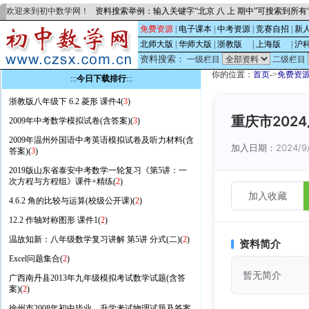
欢迎来到初中数学网！
资料搜索举例：输入关键字“北京 八 上 期中”可搜索到所
免费资源
|
电子课本
|
中考资源
|
竞赛自招
|
新
北师大版
|
华师大版
|
浙教版
的
|
上海版
的
|
沪
资料搜索：
一级栏目
二级栏目
你的位置：
首页
->
免费资
:::
今日下载排行
:::
浙教版八年级下 6.2 菱形 课件4(
3
)
重庆市202
2009年中考数学模拟试卷(含答案)(
3
)
2009年温州外国语中考英语模拟试卷及听力材料(含
加入日期：
2024/9
答案)(
3
)
2019版山东省泰安中考数学一轮复习《第5讲：一
次方程与方程组》课件+精练(
2
)
加入收藏
4.6.2 角的比较与运算(校级公开课)(
2
)
12.2 作轴对称图形 课件1(
2
)
温故知新：八年级数学复习讲解 第5讲 分式(二)(
2
)
资料简介
Excel问题集合(
2
)
暂无简介
广西南丹县2013年九年级模拟考试数学试题(含答
案)(
2
)
徐州市2008年初中毕业、升学考试物理试题及答案