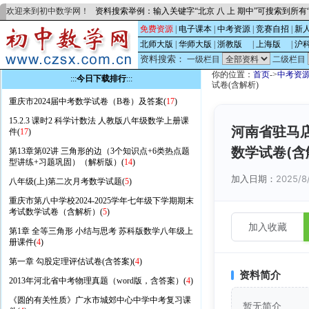
欢迎来到初中数学网！
资料搜索举例：输入关键字“北京 八 上 期中”可搜索到所
免费资源
|
电子课本
|
中考资源
|
竞赛自招
|
新
北师大版
|
华师大版
|
浙教版
的
|
上海版
的
|
沪
资料搜索：
一级栏目
二级栏目
你的位置：
首页
->
中考资
:::
今日下载排行
:::
试卷(含解析)
重庆市2024届中考数学试卷（B卷）及答案(
17
)
15.2.3 课时2 科学计数法 人教版八年级数学上册课
河南省驻马
件(
17
)
数学试卷(含
第13章第02讲 三角形的边（3个知识点+6类热点题
型讲练+习题巩固）（解析版）(
14
)
加入日期：
2025/8
八年级(上)第二次月考数学试题(
5
)
重庆市第八中学校2024-2025学年七年级下学期期末
考试数学试卷（含解析）(
5
)
加入收藏
第1章 全等三角形 小结与思考 苏科版数学八年级上
册课件(
4
)
第一章 勾股定理评估试卷(含答案)(
4
)
资料简介
2013年河北省中考物理真题（word版，含答案）(
4
)
《圆的有关性质》广水市城郊中心中学中考复习课
暂无简介