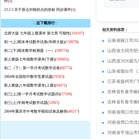
件(
4
)
23.2.3 关于原点对称的点的坐标 同步课件(
4
)
:::
总下载排行
:::
相关资料推荐：
北师大版 七年级上册课本 第七章 可能性(
194107
)
云南省丽江市2
初一(上)期末考试数学试卷(华师大版)(
150678
)
初二(下)期末数学检测题（一）(
109774
)
山西省大同市部
新人教版七年级数学课本(下册)(
106663
)
山西省2026
初二（下）第一学月考试数学试卷(
88773
)
山东省烟台市（
2004年全国初中数学竞赛试题(
76505
)
江苏省扬州市广
新人教版八年级数学课本(上册)(
64472
)
吉林省长春市榆
初三(上)第一学月考试数学试题(B)(
57169
)
吉林省长春市榆
初三(上)半期考试数学试题(
52967
)
2004年重庆市中考数学模拟试卷及解答(
46217
)
河南省周口市沈
河南省周口市沈
河南省平顶山市