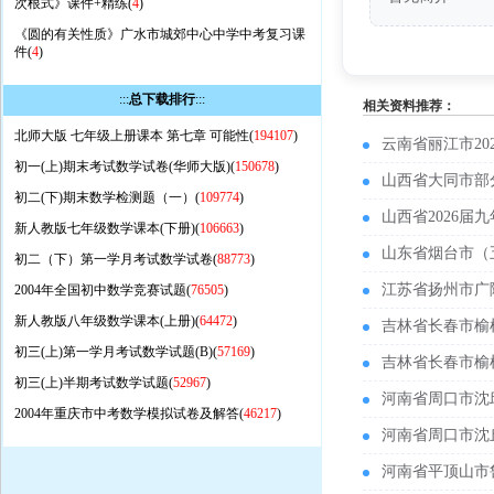
次根式》课件+精练(
4
)
《圆的有关性质》广水市城郊中心中学中考复习课
件(
4
)
:::
总下载排行
:::
相关资料推荐：
北师大版 七年级上册课本 第七章 可能性(
194107
)
云南省丽江市2
初一(上)期末考试数学试卷(华师大版)(
150678
)
山西省大同市部
初二(下)期末数学检测题（一）(
109774
)
山西省2026
新人教版七年级数学课本(下册)(
106663
)
山东省烟台市（
初二（下）第一学月考试数学试卷(
88773
)
江苏省扬州市广
2004年全国初中数学竞赛试题(
76505
)
新人教版八年级数学课本(上册)(
64472
)
吉林省长春市榆
初三(上)第一学月考试数学试题(B)(
57169
)
吉林省长春市榆
初三(上)半期考试数学试题(
52967
)
河南省周口市沈
2004年重庆市中考数学模拟试卷及解答(
46217
)
河南省周口市沈
河南省平顶山市