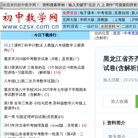
欢迎来到初中数学网！
资料搜索举例：输入关键字“北京 八 上 期中”可搜索到所
免费资源
|
电子课本
|
中考资源
|
竞赛自招
|
新
北师大版
|
华师大版
|
浙教版
的
|
上海版
的
|
沪
资料搜索：
一级栏目
二级栏目
你的位置：
首页
->
中考资
:::
今日下载排行
:::
(含解析)
15.2.3 课时2 科学计数法 人教版八年级数学上册课
件(
17
)
黑龙江省齐
重庆市2024届中考数学试卷（B卷）及答案(
17
)
试卷(含解析
第13章第02讲 三角形的边（3个知识点+6类热点题
型讲练+习题巩固）（解析版）(
14
)
加入日期：
2025/8
八年级(上)第二次月考数学试题(
5
)
重庆市第八中学校2024-2025学年七年级下学期期末
考试数学试卷（含解析）(
5
)
加入收藏
第1章 全等三角形 小结与思考 苏科版数学八年级上
册课件(
4
)
第一章 勾股定理评估试卷(含答案)(
4
)
资料简介
2013年河北省中考物理真题（word版，含答案）(
4
)
2019版山东省泰安中考数学一轮复习《第4讲：二
暂无简介